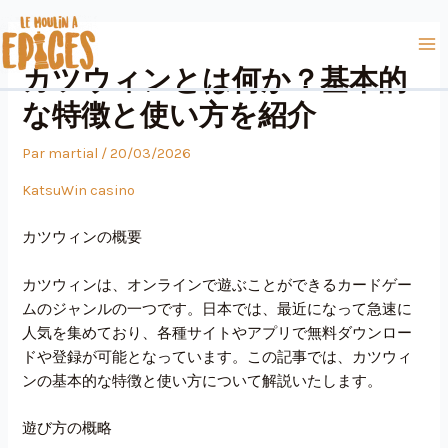
Aller
Navigation
Ma
au
des
Me
contenu
articles
カツウィンとは何か？基本的
な特徴と使い方を紹介
Par
martial
/
20/03/2026
KatsuWin casino
カツウィンの概要
カツウィンは、オンラインで遊ぶことができるカードゲー
ムのジャンルの一つです。日本では、最近になって急速に
人気を集めており、各種サイトやアプリで無料ダウンロー
ドや登録が可能となっています。この記事では、カツウィ
ンの基本的な特徴と使い方について解説いたします。
遊び方の概略