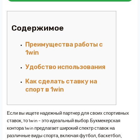
Содержимое
Преимущества работы с
1win
Удобство использования
Как сделать ставку на
спорт в 1win
Если вы ищете надежный партнер для своих спортивных
ставок, то 1win – это идеальный выбор. Букмекерская
контора 1win предлагает широкий спектр ставок на
различные виды спорта, включая футбол, баскетбол,