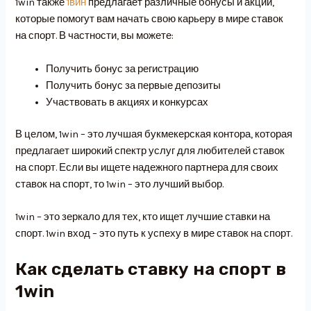
1win также
1вин
предлагает различные бонусы и акции,
которые помогут вам начать свою карьеру в мире ставок
на спорт. В частности, вы можете:
Получить бонус за регистрацию
Получить бонус за первые депозиты
Участвовать в акциях и конкурсах
В целом, 1win – это лучшая букмекерская контора, которая
предлагает широкий спектр услуг для любителей ставок
на спорт. Если вы ищете надежного партнера для своих
ставок на спорт, то 1win – это лучший выбор.
1win – это зеркало для тех, кто ищет лучшие ставки на
спорт. 1win вход – это путь к успеху в мире ставок на спорт.
Как сделать ставку на спорт в
1win