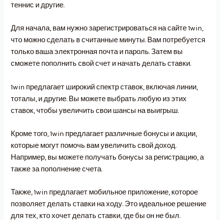
теннис и другие.
Для начала, вам нужно зарегистрироваться на сайте 1win,
что можно сделать в считанные минуты. Вам потребуется
только ваша электронная почта и пароль. Затем вы
сможете пополнить свой счет и начать делать ставки.
1win предлагает широкий спектр ставок, включая линии,
тоталы, и другие. Вы можете выбрать любую из этих
ставок, чтобы увеличить свои шансы на выигрыш.
Кроме того, 1win предлагает различные бонусы и акции,
которые могут помочь вам увеличить свой доход.
Например, вы можете получать бонусы за регистрацию, а
также за пополнение счета.
Также, 1win предлагает мобильное приложение, которое
позволяет делать ставки на ходу. Это идеальное решение
для тех, кто хочет делать ставки, где бы он не был.