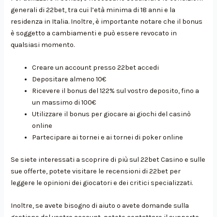
generali di 22bet, tra cui l’età minima di 18 anni e la
residenza in Italia. Inoltre, è importante notare che il bonus
è soggetto a cambiamenti e può essere revocato in
qualsiasi momento.
Creare un account presso 22bet accedi
Depositare almeno 10€
Ricevere il bonus del 122% sul vostro deposito, fino a
un massimo di 100€
Utilizzare il bonus per giocare ai giochi del casinò
online
Partecipare ai tornei e ai tornei di poker online
Se siete interessati a scoprire di più sul 22bet Casino e sulle
sue offerte, potete visitare le recensioni di 22bet per
leggere le opinioni dei giocatori e dei critici specializzati.
Inoltre, se avete bisogno di aiuto o avete domande sulla