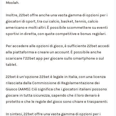
Moolah.
Inoltre, 22bet offre anche una vasta gamma di opzioni per i
giocatori di sport, tra cui calcio, basket, tennis, calcio
americano e molti altri. È possibile scommettere su eventi
sportivi in diretta, con quote competitive e bonus regolari.
Per accedere alle opzioni di gioco, è sufficiente 22bet accedi
alla piattaforma e creare un account. È possibile anche
scaricare l’22bet app per giocare sullo smartphone o sul
tablet.
22bet è un’opzione 22bet è legale in Italia, con una licenza
rilasciata dalla Commissione di Regolamentazione dei
Giuoco (AAMS). Ciò significa che i giocatori italiani possono
giocare in tutta sicurezza, sapendo che il loro denaro è
protetto e che le regole del gioco sono chiare e trasparenti.
In sintesi, 22bet offre una vasta gamma di opzioni per i