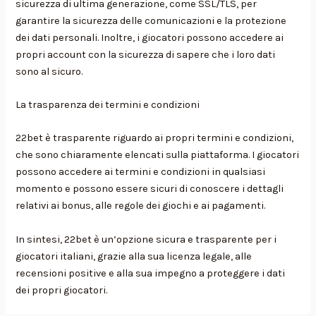
sicurezza di ultima generazione, come SSL/TLS, per
garantire la sicurezza delle comunicazioni e la protezione
dei dati personali. Inoltre, i giocatori possono accedere ai
propri account con la sicurezza di sapere che i loro dati
sono al sicuro.
La trasparenza dei termini e condizioni
22bet è trasparente riguardo ai propri termini e condizioni,
che sono chiaramente elencati sulla piattaforma. I giocatori
possono accedere ai termini e condizioni in qualsiasi
momento e possono essere sicuri di conoscere i dettagli
relativi ai bonus, alle regole dei giochi e ai pagamenti.
In sintesi, 22bet è un’opzione sicura e trasparente per i
giocatori italiani, grazie alla sua licenza legale, alle
recensioni positive e alla sua impegno a proteggere i dati
dei propri giocatori.