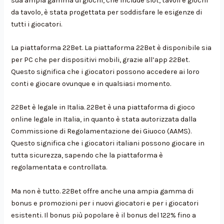
sua ampia gamma di giochi, che include slot, tavoli e giochi
da tavolo, è stata progettata per soddisfare le esigenze di
tutti i giocatori.
La piattaforma 22Bet. La piattaforma 22Bet è disponibile sia
per PC che per dispositivi mobili, grazie all’app 22Bet.
Questo significa che i giocatori possono accedere ai loro
conti e giocare ovunque e in qualsiasi momento.
22Bet è legale in Italia. 22Bet è una piattaforma di gioco
online legale in Italia, in quanto è stata autorizzata dalla
Commissione di Regolamentazione dei Giuoco (AAMS).
Questo significa che i giocatori italiani possono giocare in
tutta sicurezza, sapendo che la piattaforma è
regolamentata e controllata.
Ma non è tutto. 22Bet offre anche una ampia gamma di
bonus e promozioni per i nuovi giocatori e per i giocatori
esistenti. Il bonus più popolare è il bonus del 122% fino a