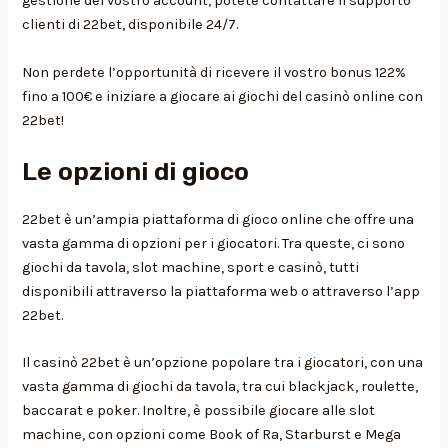
gestione del vostro account, potete contattare il supporto
clienti di 22bet, disponibile 24/7.
Non perdete l’opportunità di ricevere il vostro bonus 122%
fino a 100€ e iniziare a giocare ai giochi del casinò online con
22bet!
Le opzioni di gioco
22bet è un’ampia piattaforma di gioco online che offre una
vasta gamma di opzioni per i giocatori. Tra queste, ci sono
giochi da tavola, slot machine, sport e casinò, tutti
disponibili attraverso la piattaforma web o attraverso l’app
22bet.
Il casinò 22bet è un’opzione popolare tra i giocatori, con una
vasta gamma di giochi da tavola, tra cui blackjack, roulette,
baccarat e poker. Inoltre, è possibile giocare alle slot
machine, con opzioni come Book of Ra, Starburst e Mega