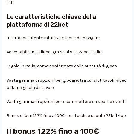
top.
Le caratteristiche chiave della
piattaforma di 22bet
Interfaccia utente intuitiva e facile da navigare
Accessibile in italiano, grazie al sito 22bet italia
Legale in Italia, come confermato dalle autorità di gioco
Vasta gamma di opzioni per giocare, tra cui slot, tavoli, video
poker e giochi da tavolo
Vasta gamma di opzioni per scommettere su sport e eventi
Bonus di ben 122% fino a 100€ con il codice sconto 22bet-top
Il bonus 122% fino a 100€