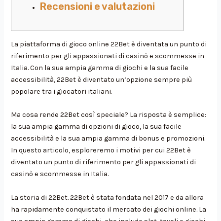
Recensioni e valutazioni
La piattaforma di gioco online 22Bet è diventata un punto di
riferimento per gli appassionati di casinò e scommesse in
Italia. Con la sua ampia gamma di giochi e la sua facile
accessibilità, 22Bet è diventato un’opzione sempre più
popolare tra i giocatori italiani.
Ma cosa rende 22Bet così speciale? La risposta è semplice:
la sua ampia gamma di opzioni di gioco, la sua facile
accessibilità e la sua ampia gamma di bonus e promozioni.
In questo articolo, esploreremo i motivi per cui 22Bet è
diventato un punto di riferimento per gli appassionati di
casinò e scommesse in Italia.
La storia di 22Bet. 22Bet è stata fondata nel 2017 e da allora
ha rapidamente conquistato il mercato dei giochi online. La