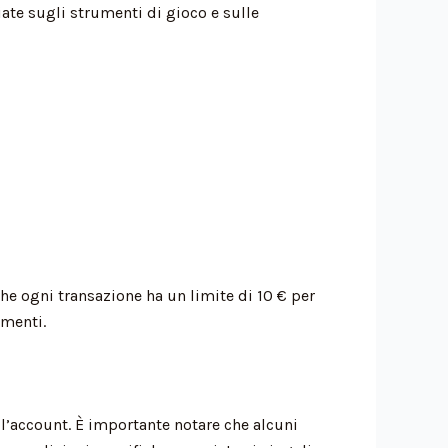
iate sugli strumenti di gioco e sulle
he ogni transazione ha un limite di 10 € per
amenti.
l’account. È importante notare che alcuni