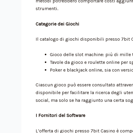
metodi potrebbero comportare costi aggiuntivi
strumenti.
Categorie dei Giochi
Il catalogo di giochi disponibili presso 7bit
Gioco delle slot machine: più di mille t
Tavole da gioco e roulette online per 
Poker e blackjack online, sia con versi
Ciascun gioco può essere consultato attraverso
disponibile per facilitare la ricerca degli uten
social, ma solo se ha raggiunto una certa sog
I Fornitori del Software
L’offerta di giochi presso 7bit Casino è comp