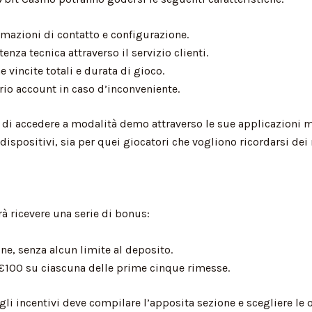
rmazioni di contatto e configurazione.
enza tecnica attraverso il servizio clienti.
 vincite totali e durata di gioco.
rio account in caso d’inconveniente.
tà di accedere a modalità demo attraverso le sue applicazioni mo
dispositivi, sia per quei giocatori che vogliono ricordarsi dei 
à ricevere una serie di bonus:
ine, senza alcun limite al deposito.
€100 su ciascuna delle prime cinque rimesse.
gli incentivi deve compilare l’apposita sezione e scegliere le