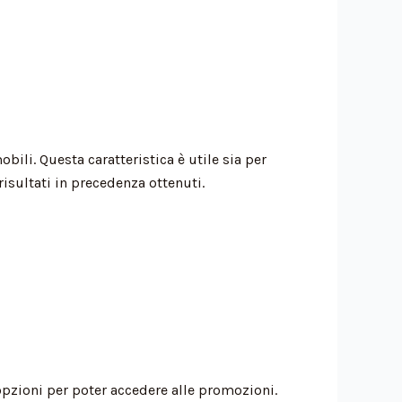
bili. Questa caratteristica è utile sia per
risultati in precedenza ottenuti.
 opzioni per poter accedere alle promozioni.