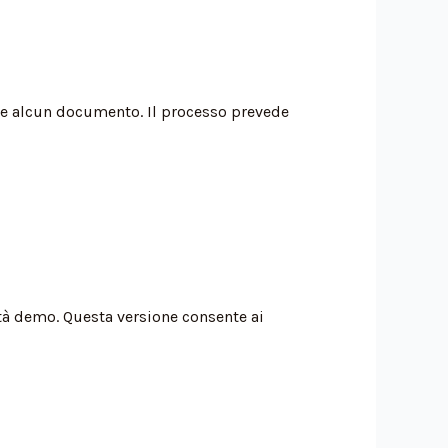
ere alcun documento. Il processo prevede
ità demo. Questa versione consente ai