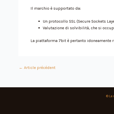
Il marchio è supportato da:
Un protocollo SSL (Secure Sockets Layer
Valutazione di solvibilità, che si occup
La piattaforma 7bit è pertanto idoneamente r
←
Article précédent
© Le 