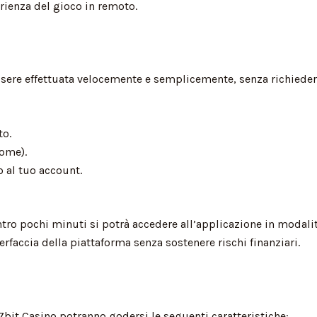
rienza del gioco in remoto.
essere effettuata velocemente e semplicemente, senza richied
to.
nome).
 al tuo account.
entro pochi minuti si potrà accedere all’applicazione in modal
nterfaccia della piattaforma senza sostenere rischi finanziari.
7bit Casino potranno godersi le seguenti caratteristiche: