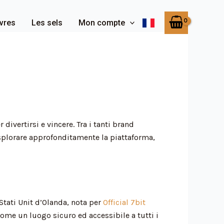
vres
Les sels
Mon compte
ivertirsi e vincere. Tra i tanti brand
esplorare approfonditamente la piattaforma,
 Stati Unit d’Olanda, nota per
Official 7bit
o come un luogo sicuro ed accessibile a tutti i