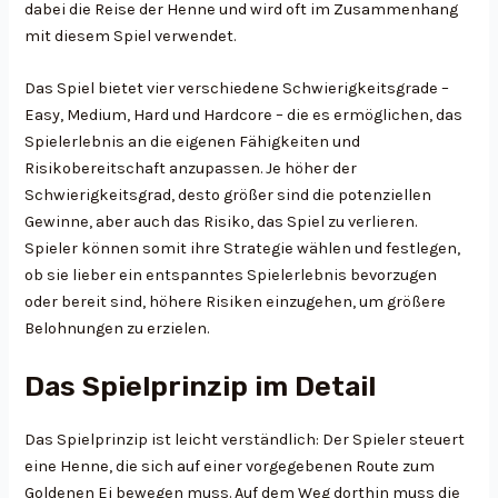
dabei die Reise der Henne und wird oft im Zusammenhang
mit diesem Spiel verwendet.
Das Spiel bietet vier verschiedene Schwierigkeitsgrade –
Easy, Medium, Hard und Hardcore – die es ermöglichen, das
Spielerlebnis an die eigenen Fähigkeiten und
Risikobereitschaft anzupassen. Je höher der
Schwierigkeitsgrad, desto größer sind die potenziellen
Gewinne, aber auch das Risiko, das Spiel zu verlieren.
Spieler können somit ihre Strategie wählen und festlegen,
ob sie lieber ein entspanntes Spielerlebnis bevorzugen
oder bereit sind, höhere Risiken einzugehen, um größere
Belohnungen zu erzielen.
Das Spielprinzip im Detail
Das Spielprinzip ist leicht verständlich: Der Spieler steuert
eine Henne, die sich auf einer vorgegebenen Route zum
Goldenen Ei bewegen muss. Auf dem Weg dorthin muss die