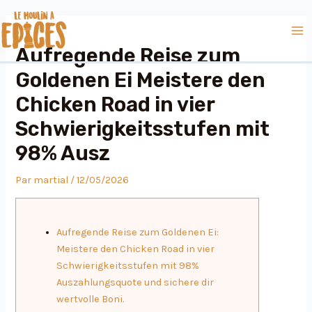
Aller
Navigation
Ma
au
des
Me
contenu
articles
Aufregende Reise zum
Goldenen Ei Meistere den
Chicken Road in vier
Schwierigkeitsstufen mit
98% Ausz
Par
martial
/
12/05/2026
Aufregende Reise zum Goldenen Ei:
Meistere den Chicken Road in vier
Schwierigkeitsstufen mit 98%
Auszahlungsquote und sichere dir
wertvolle Boni.