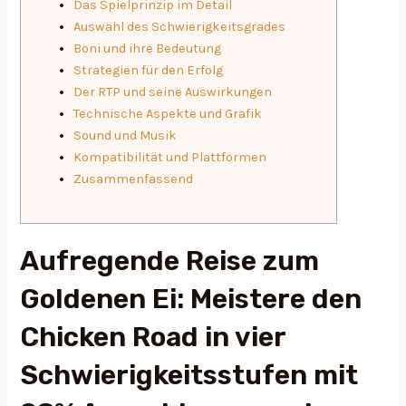
Das Spielprinzip im Detail
Auswahl des Schwierigkeitsgrades
Boni und ihre Bedeutung
Strategien für den Erfolg
Der RTP und seine Auswirkungen
Technische Aspekte und Grafik
Sound und Musik
Kompatibilität und Plattformen
Zusammenfassend
Aufregende Reise zum
Goldenen Ei: Meistere den
Chicken Road in vier
Schwierigkeitsstufen mit