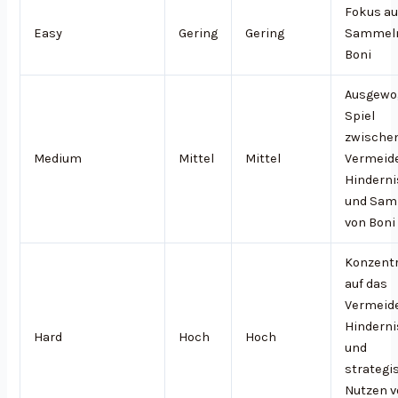
Fokus au
Easy
Gering
Gering
Sammeln
Boni
Ausgewo
Spiel
zwische
Medium
Mittel
Mittel
Vermeid
Hindern
und Sam
von Boni
Konzentr
auf das
Vermeid
Hindern
Hard
Hoch
Hoch
und
strategi
Nutzen 