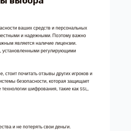
ты выбора
пасности ваших средств и персональных
 честными и надежными. Поэтому важно
ажным является наличие лицензии.
ми, установленными регулирующими
, стоит почитать отзывы других игроков и
 системы безопасности, которая защищает
 технологии шифрования, такие как SSL,
тва и не потерять свои деньги.