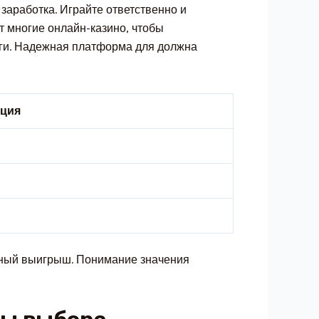
 заработка. Играйте ответственно и
 многие онлайн-казино, чтобы
ньги. Надежная платформа для
должна
ция
ьный выигрыш. Понимание значения