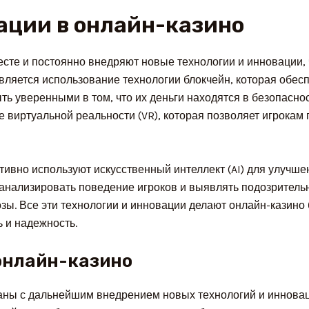
ации в онлайн-казино
сте и постоянно внедряют новые технологии и инновации, 
является использование технологии блокчейн, которая обес
ть уверенными в том, что их деньги находятся в безопаснос
 виртуальной реальности (VR), которая позволяет игрокам 
тивно используют искусственный интеллект (AI) для улучш
нализировать поведение игроков и выявлять подозрительн
зы. Все эти технологии и инновации делают онлайн-казин
 и надежность.
онлайн-казино
аны с дальнейшим внедрением новых технологий и инновац