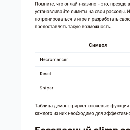
Помните, что онлайн-казино – это, прежде в
устанавливайте лимиты на свои расходы. 
потренироваться в игре и разработать сво
предоставлять такую возможность.
Символ
Necromancer
Reset
Sniper
Таблица демонстрирует ключевые функции
каждого из них необходимо для эффективно