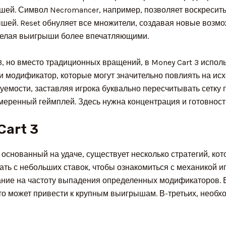
шей. Символ Necromancer, например, позволяет воскресить
ей. Reset обнуляет все множители, создавая новые возмож
 делая выигрыши более впечатляющими.
3, но вместо традиционных вращений, в Money Cart 3 испол
модификатор, которые могут значительно повлиять на исх
емости, заставляя игрока буквально пересчитывать сетку п
змеренный геймплей. Здесь нужна концентрация и готовнос
Cart 3
т, основанный на удаче, существует несколько стратегий, к
ть с небольших ставок, чтобы ознакомиться с механикой иг
ание на частоту выпадения определенных модификаторов. 
к это может привести к крупным выигрышам. В-третьих, необ