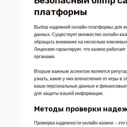
Безопасный olimp c
платформы
Выбор надежной онлайн-платформы для игры
данных. Существует множество онлайн-кази
обращать внимание на несколько ключевы
Лицензия гарантирует, что казино работа
органами.
Вторым важным аспектом является репутаци
узнать, какие у них впечатления от игры в
ваши персональные данные и финансовые тр
для защиты вашей информации.
Методы проверки надеж
Проверка надежности онлайн-казино – это 