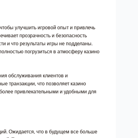
чтобы улучшить игровой опыт и привлечь
печивает прозрачность и безопасность
ти и что результаты игры не подделаны.
полностью погрузиться в атмосферу казино
ения обслуживания клиентов и
ые транзакции, что позволяет казино
о более привлекательными и удобными для
ий. Ожидается, что в будущем все больше