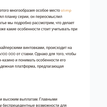
этого многообразия особое место
olimp
нял планку серии, он переосмыслил
атье мы подробно рассмотрим, что делает
акже какие особенности стоит учитывать при
найперскими винтовками, происходит на
100 000 от ставки. Однако для того, чтобы
-казино и понимать особенности его
 надежная платформа, предлагающая
е и высоким выплатам. Главными
ом беспрецедентные возможности для