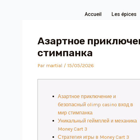
Aller
Navigation
au
des
Accueil
Les épices
contenu
articles
Азартное приключен
стимпанка
Par
martial
/
15/05/2026
Азартное приключение и
безопасный olimp casino вход в
мир стимпанка
Уникальный геймплей и механика
Money Cart 3
Стратегия игры в Money Cart 3