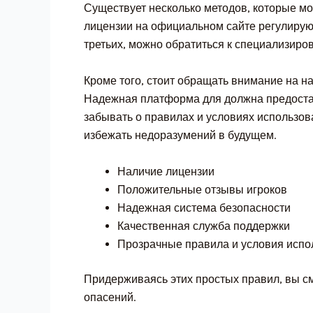
Существует несколько методов, которые м
лицензии на официальном сайте регулирующ
третьих, можно обратиться к специализир
Кроме того, стоит обращать внимание на н
Надежная платформа для
должна предостав
забывать о правилах и условиях использова
избежать недоразумений в будущем.
Наличие лицензии
Положительные отзывы игроков
Надежная система безопасности
Качественная служба поддержки
Прозрачные правила и условия испо
Придерживаясь этих простых правил, вы см
опасений.