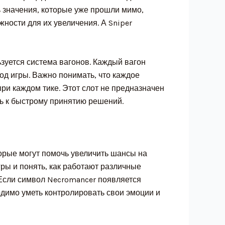
 значения, которые уже прошли мимо,
ности для их увеличения. А Sniper
ьзуется система вагонов. Каждый вагон
од игры. Важно понимать, что каждое
ри каждом тике. Этот слот не предназначен
ть к быстрому принятию решений.
оторые могут помочь увеличить шансы на
ры и понять, как работают различные
Если символ Necromancer появляется
ходимо уметь контролировать свои эмоции и