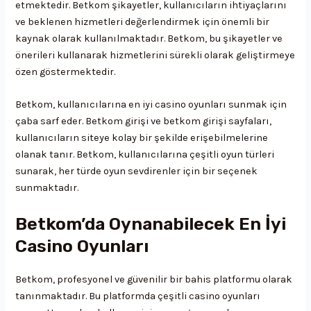
etmektedir. Betkom şikayetler, kullanıcıların ihtiyaçlarını
ve beklenen hizmetleri değerlendirmek için önemli bir
kaynak olarak kullanılmaktadır. Betkom, bu şikayetler ve
önerileri kullanarak hizmetlerini sürekli olarak geliştirmeye
özen göstermektedir.
Betkom, kullanıcılarına en iyi casino oyunları sunmak için
çaba sarf eder. Betkom girişi ve betkom girişi sayfaları,
kullanıcıların siteye kolay bir şekilde erişebilmelerine
olanak tanır. Betkom, kullanıcılarına çeşitli oyun türleri
sunarak, her türde oyun sevdirenler için bir seçenek
sunmaktadır.
Betkom’da Oynanabilecek En İyi
Casino Oyunları
Betkom, profesyonel ve güvenilir bir bahis platformu olarak
tanınmaktadır. Bu platformda çeşitli casino oyunları