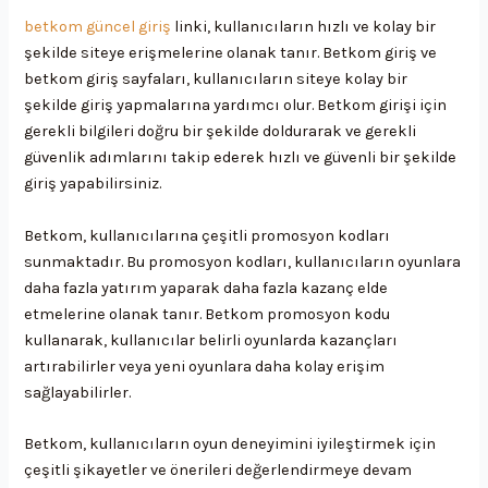
betkom güncel giriş
linki, kullanıcıların hızlı ve kolay bir
şekilde siteye erişmelerine olanak tanır. Betkom giriş ve
betkom giriş sayfaları, kullanıcıların siteye kolay bir
şekilde giriş yapmalarına yardımcı olur. Betkom girişi için
gerekli bilgileri doğru bir şekilde doldurarak ve gerekli
güvenlik adımlarını takip ederek hızlı ve güvenli bir şekilde
giriş yapabilirsiniz.
Betkom, kullanıcılarına çeşitli promosyon kodları
sunmaktadır. Bu promosyon kodları, kullanıcıların oyunlara
daha fazla yatırım yaparak daha fazla kazanç elde
etmelerine olanak tanır. Betkom promosyon kodu
kullanarak, kullanıcılar belirli oyunlarda kazançları
artırabilirler veya yeni oyunlara daha kolay erişim
sağlayabilirler.
Betkom, kullanıcıların oyun deneyimini iyileştirmek için
çeşitli şikayetler ve önerileri değerlendirmeye devam