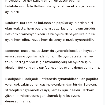
mevcuttur ve her kullanıcı için en uygun oyunları
bulabilirsiniz. İşte Betkom’da oynanabilecek en iyi casino
oyunları:
Roulette: Betkom’da bulunan en popüler oyunlardan biri
olan roulette, hem basit hem de zorlayıcı bir oyun türüdür.
Betkom promosyon kodu ile bu oyunu deneyebilirsiniz. Bu
oyun, hem cihazınızda hem de tarayıcınızda oynanabilir.
Baccarat: Baccarat, Betkom’da oynanabilecek en heyecan
verici casino oyunlarından biridir. Bu oyun, stratejileri ve
teknikleri öğrenmek için uzmanlaşmış bir oyuncu için
idealdir. Betkom giriş sayfasından bu oyunu deneyebilirsiniz.
Blackjack: Blackjack, Betkom’da oynanabilecek en popüler
ve en çok takip edilen casino oyunlarından biridir. Bu oyun,
stratejileri öğrenmek ve uygulamak için idealdir. Betkom
güvenilir mi sorusunu yanıtlamak için, bu oyunu
deneyebilirsiniz.