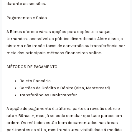
durante as sessões.
Pagamentos e Saida
A Bônus oferece várias opções para depósito e saque,
tornando-a acessível ao público diversificado. Além disso, o
sistema não impõe taxas de conversão ou transferência por
meio dos principais métodos financeiros online.
MÉTODOS DE PAGAMENTO
Boleto Bancário
Cartões de Crédito e Débito (Visa, Mastercard)
Transferências Banktransfer
A opção de pagamento é a última parte da revisão sobre o
site « Bônus », mas já se pode concluir que tudo parece em
ordem. Os métodos estão bem documentados nas áreas
pertinentes do sítio, mostrando uma visibilidade à medida