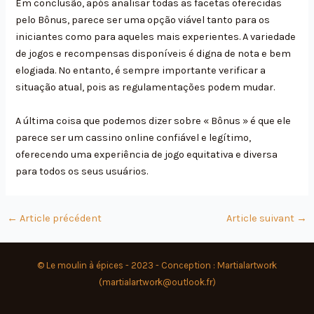
Em conclusão, após analisar todas as facetas oferecidas
pelo Bônus, parece ser uma opção viável tanto para os
iniciantes como para aqueles mais experientes. A variedade
de jogos e recompensas disponíveis é digna de nota e bem
elogiada. No entanto, é sempre importante verificar a
situação atual, pois as regulamentações podem mudar.
A última coisa que podemos dizer sobre « Bônus » é que ele
parece ser um cassino online confiável e legítimo,
oferecendo uma experiência de jogo equitativa e diversa
para todos os seus usuários.
←
Article précédent
Article suivant
→
© Le moulin à épices - 2023 - Conception : Martialartwork
(martialartwork@outlook.fr)