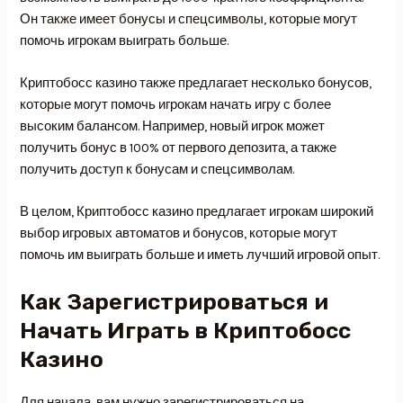
Он также имеет бонусы и спецсимволы, которые могут
помочь игрокам выиграть больше.
Криптобосс казино также предлагает несколько бонусов,
которые могут помочь игрокам начать игру с более
высоким балансом. Например, новый игрок может
получить бонус в 100% от первого депозита, а также
получить доступ к бонусам и спецсимволам.
В целом, Криптобосс казино предлагает игрокам широкий
выбор игровых автоматов и бонусов, которые могут
помочь им выиграть больше и иметь лучший игровой опыт.
Как Зарегистрироваться и
Начать Играть в Криптобосс
Казино
Для начала, вам нужно зарегистрироваться на