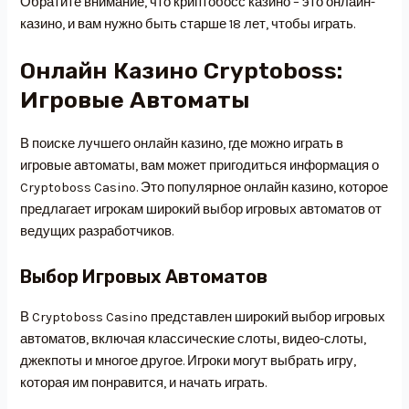
Обратите внимание, что криптобосс казино – это онлайн-
казино, и вам нужно быть старше 18 лет, чтобы играть.
Онлайн Казино Cryptoboss:
Игровые Автоматы
В поиске лучшего онлайн казино, где можно играть в
игровые автоматы, вам может пригодиться информация о
Cryptoboss Casino. Это популярное онлайн казино, которое
предлагает игрокам широкий выбор игровых автоматов от
ведущих разработчиков.
Выбор Игровых Автоматов
В Cryptoboss Casino представлен широкий выбор игровых
автоматов, включая классические слоты, видео-слоты,
джекпоты и многое другое. Игроки могут выбрать игру,
которая им понравится, и начать играть.