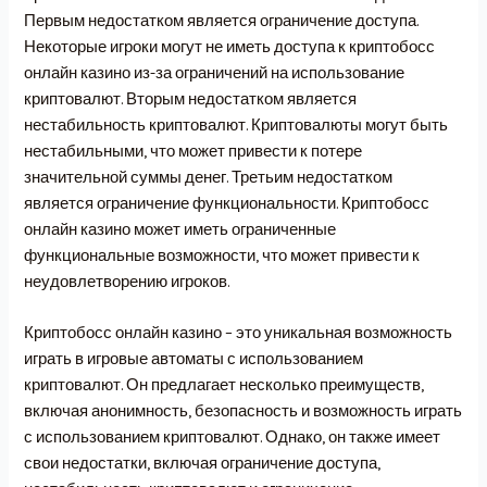
Первым недостатком является ограничение доступа.
Некоторые игроки могут не иметь доступа к криптобосс
онлайн казино из-за ограничений на использование
криптовалют. Вторым недостатком является
нестабильность криптовалют. Криптовалюты могут быть
нестабильными, что может привести к потере
значительной суммы денег. Третьим недостатком
является ограничение функциональности. Криптобосс
онлайн казино может иметь ограниченные
функциональные возможности, что может привести к
неудовлетворению игроков.
Криптобосс онлайн казино – это уникальная возможность
играть в игровые автоматы с использованием
криптовалют. Он предлагает несколько преимуществ,
включая анонимность, безопасность и возможность играть
с использованием криптовалют. Однако, он также имеет
свои недостатки, включая ограничение доступа,