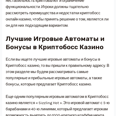
нестабильность криптовалют и ограничение
функциональности. Игроки должны тщательно
рассмотреть преимущества и недостатки криптобосс
онлайн казино, чтобы принять решение о том, является ли
он для них подходящим вариантом.
Лучшие Игровые Автоматы и
Бонусы в Криптобосс Казино
Если вы ищете лучшие игровые автоматы и бонусы в
Криптобосс казино, то вы пришли к правильному адресу. В
этом разделе мы будем рассматривать самые
популярные и прибыльные игровые автоматы, а также
бонусы, которые предлагает Криптобосс казино.
Еще одним популярным игровым автоматом в Криптобосс
казино является « Sizzling Hot ». Это игровой автомат с 5-ю
барабанами и 40-ю линиями, который предлагает игрокам
возможность выиграть до 1000-кратного коэффициента.