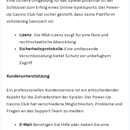
Eine sichere Umgebung für das Spielerpotential ist der
Schlüssel zum Erfolg eines Online-Spielsports. Der Power-
Up Casino Club hat sicher gestellt, dass seine Plattform
vollständig lizenziert ist:
Lizenz
: Die MGA-Lizenz sorgt für eine faire und
rechtsstaatliche Abwicklung.
Sicherheitsprotokolle:
Eine umfassende
Verschlüsselung bietet Schutz vor unbefugtem
Zugriff
Kundenunterstützung
Ein professionelles Kundenservice ist ein entscheidender
Aspekt für die Zufriedenheit der Spieler. Der Power-Up
Casino Club hat verschiedene Möglichkeiten, Probleme und
Fragen an das Support-Team zu melden:
E-Mail:
Benötigen Sie Hilfe oder haben Sie eine