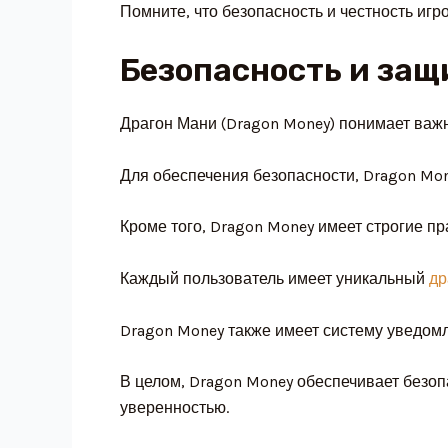
Помните, что безопасность и честность игр
Безопасность и защ
Драгон Мани (Dragon Money) понимает важн
Для обеспечения безопасности, Dragon Mo
Кроме того, Dragon Money имеет строгие 
Каждый пользователь имеет уникальный
др
Dragon Money также имеет систему уведомл
В целом, Dragon Money обеспечивает безоп
уверенностью.