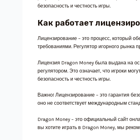
безопасность и честность игры.
Как работает лицензир
Лицензирование – это процесс, который об
требованиями. Регулятор игорного рынка пр
Лицензия Dragon Money была выдана на ос
регулятором. Это означает, что игроки мог
безопасность и честность игры.
Важно! Лицензирование – это гарантия безо
оно не соответствует международным станд
Dragon Money – это официальный сайт онла
вы хотите играть в Dragon Money, мы реко