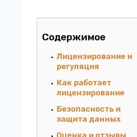
Содержимое
Лицензирование и
регуляция
Как работает
лицензирование
Безопасность и
защита данных
Оценка и отзывы