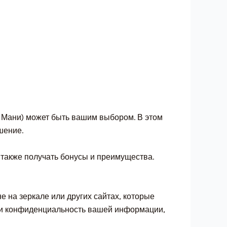
н Мани) может быть вашим выбором. В этом
шение.
а также получать бонусы и преимущества.
е на зеркале или других сайтах, которые
 и конфиденциальность вашей информации,