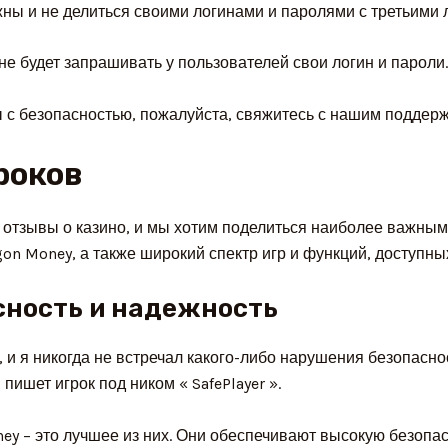
ны и не делиться своими логинами и паролями с третьими 
е будет запрашивать у пользователей свои логин и пароли.
 с безопасностью, пожалуйста, свяжитесь с нашим поддерж
роков
 отзывы о казино, и мы хотим поделиться наиболее важным
on Money, а также широкий спектр игр и функций, доступны
сность и надежность
, и я никогда не встречал какого-либо нарушения безопасн
 пишет игрок под ником « SafePlayer ».
ney – это лучшее из них. Они обеспечивают высокую безопа