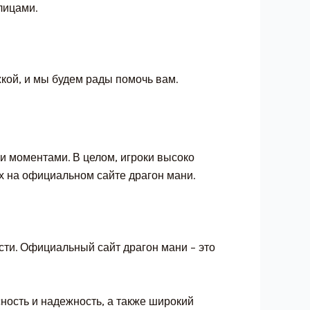
лицами.
кой, и мы будем рады помочь вам.
и моментами. В целом, игроки высоко
х на официальном сайте драгон мани.
ости. Официальный сайт драгон мани – это
сность и надежность, а также широкий