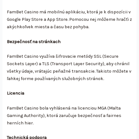
FamBet Casino má mobilnú aplikáciu, ktorá je k dispozícii v
Google Play Store a App Store. Pomocou nej môžeme hračťi z
akýchkoľvek miesta a času bez pohyba.
Bezpečnosť na stránkach
FamBet Casino využíva šifrovacie metódy SSL (Secure
Sockets Layer) a TLS (Transport Layer Security), aby chránil
všetky údaje, vrátajúc peňažné transakcie. Takisto môžete v
ľahkej forme používaných služobných stránok.
Licencia
FamBet Casino bola vyhlásená na licenciou MGA (Malta
Gaming Authority), ktorá zaručuje bezpečnosť a fairnes
herních hier.
Technická podpora