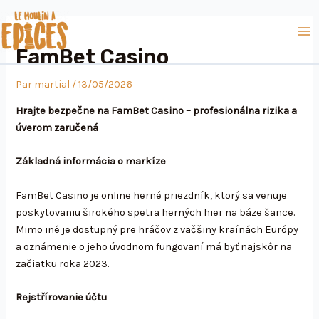
Aller
Navigation
Ma
au
des
Me
contenu
articles
FamBet Casino
Par
martial
/
13/05/2026
Hrajte bezpečne na FamBet Casino – profesionálna rizika a
úverom zaručená
Základná informácia o markíze
FamBet Casino je online herné priezdník, ktorý sa venuje
poskytovaniu širokého spetra herných hier na báze šance.
Mimo iné je dostupný pre hráčov z väčšiny kraínách Európy
a oznámenie o jeho úvodnom fungovaní má byť najskôr na
začiatku roka 2023.
Rejstřírovanie účtu