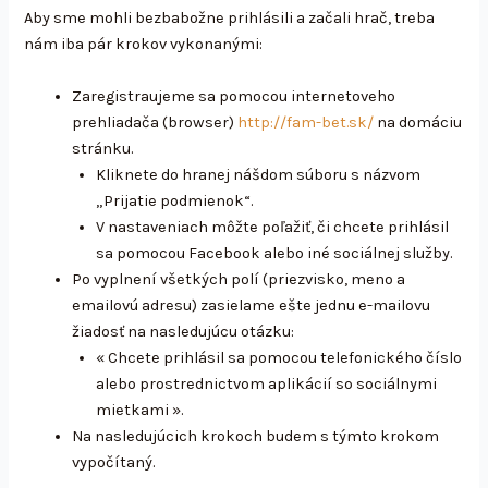
Aby sme mohli bezbabožne prihlásili a začali hrač, treba
nám iba pár krokov vykonanými:
Zaregistraujeme sa pomocou internetoveho
prehliadača (browser)
http://fam-bet.sk/
na domáciu
stránku.
Kliknete do hranej nášdom súboru s názvom
„Prijatie podmienok“.
V nastaveniach môžte poľažiť, či chcete prihlásil
sa pomocou Facebook alebo iné sociálnej služby.
Po vyplnení všetkých polí (priezvisko, meno a
emailovú adresu) zasielame ešte jednu e-mailovu
žiadosť na nasledujúcu otázku:
« Chcete prihlásil sa pomocou telefonického číslo
alebo prostrednictvom aplikácií so sociálnymi
mietkami ».
Na nasledujúcich krokoch budem s týmto krokom
vypočítaný.