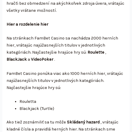
hračťi bez obmedzení na akýchkoľvek zdroja úvera, vrátajúc
všetky vrátane možností.
Hier a rozdelenie hier
Na stránkach FamBet Casino sa nachádza 2000 herních
hier, vrátajúc najúžasnejších titulov v jednotlivých
kategóriách. Najčastejšie hrajúce hry sú:
Roulette
,
BlackJack
a
VideoPoker
.
FamBet Casino ponúka viac ako 1000 herních hier, vrátajúc
najúžasnejších titulov v jednotlivých kategóriách.
Najčastejšie hrajúce hry sú:
Rouletta
Blackjack (Turtle)
Ako tiež zoznámiliť sa tu môže
Skládaný hazard
, vrátajúc
kladné čísla a pravidlá herných hier. Na stránkach sme