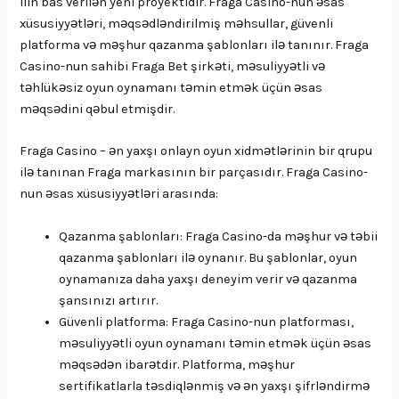
ilin bas verilən yeni proyektidir. Fraga Casino-nun əsas
xüsusiyyətləri, məqsədləndirilmiş məhsullar, güvenli
platforma və məşhur qazanma şablonları ilə tanınır. Fraga
Casino-nun sahibi Fraga Bet şirkəti, məsuliyyətli və
təhlükəsiz oyun oynamanı təmin etmək üçün əsas
məqsədini qəbul etmişdir.
Fraga Casino – ən yaxşı onlayn oyun xidmətlərinin bir qrupu
ilə tanınan Fraga markasının bir parçasıdır. Fraga Casino-
nun əsas xüsusiyyətləri arasında:
Qazanma şablonları: Fraga Casino-da məşhur və təbii
qazanma şablonları ilə oynanır. Bu şablonlar, oyun
oynamanıza daha yaxşı deneyim verir və qazanma
şansınızı artırır.
Güvenli platforma: Fraga Casino-nun platforması,
məsuliyyətli oyun oynamanı təmin etmək üçün əsas
məqsədən ibarətdir. Platforma, məşhur
sertifikatlarla təsdiqlənmiş və ən yaxşı şifrləndirmə