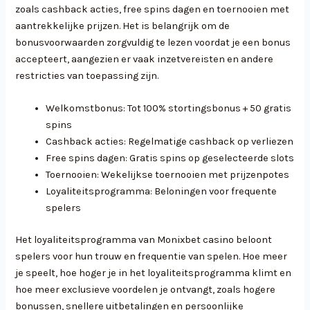
zoals cashback acties, free spins dagen en toernooien met
aantrekkelijke prijzen. Het is belangrijk om de
bonusvoorwaarden zorgvuldig te lezen voordat je een bonus
accepteert, aangezien er vaak inzetvereisten en andere
restricties van toepassing zijn.
Welkomstbonus: Tot 100% stortingsbonus + 50 gratis
spins
Cashback acties: Regelmatige cashback op verliezen
Free spins dagen: Gratis spins op geselecteerde slots
Toernooien: Wekelijkse toernooien met prijzenpotes
Loyaliteitsprogramma: Beloningen voor frequente
spelers
Het loyaliteitsprogramma van Monixbet casino beloont
spelers voor hun trouw en frequentie van spelen. Hoe meer
je speelt, hoe hoger je in het loyaliteitsprogramma klimt en
hoe meer exclusieve voordelen je ontvangt, zoals hogere
bonussen, snellere uitbetalingen en persoonlijke