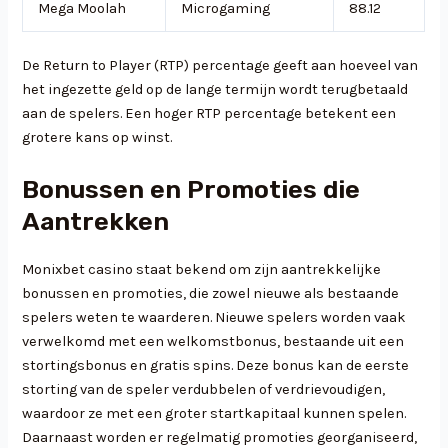
Mega Moolah
Microgaming
88.12
De Return to Player (RTP) percentage geeft aan hoeveel van
het ingezette geld op de lange termijn wordt terugbetaald
aan de spelers. Een hoger RTP percentage betekent een
grotere kans op winst.
Bonussen en Promoties die
Aantrekken
Monixbet casino staat bekend om zijn aantrekkelijke
bonussen en promoties, die zowel nieuwe als bestaande
spelers weten te waarderen. Nieuwe spelers worden vaak
verwelkomd met een welkomstbonus, bestaande uit een
stortingsbonus en gratis spins. Deze bonus kan de eerste
storting van de speler verdubbelen of verdrievoudigen,
waardoor ze met een groter startkapitaal kunnen spelen.
Daarnaast worden er regelmatig promoties georganiseerd,