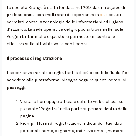
La società Brango è stata fondata nel 2012 da una equipe di
professionisti con molti anni di esperienza in
site
settori
correlati, come la tecnologia delle informazioni ed il gioco
d’azzardo. La sede operativa del gruppo si trova nelle isole
Vergini britanniche e questo le permette un controllo
effettivo sulle attività svolte con licenza.
Il processo di registrazione
L'esperienza iniziale per gli utenti è il più possibile fluida. Per
accedere alla piattaforma, bisogna seguire questi semplici
passaggi:
Visita la homepage ufficiale del sito web e clicca sul
pulsante "Registra" nella parte superiore destra della
pagina.
Riempi il form di registrazione indicando i tuoi dati
personali: nome, cognome, indirizzo email, numero