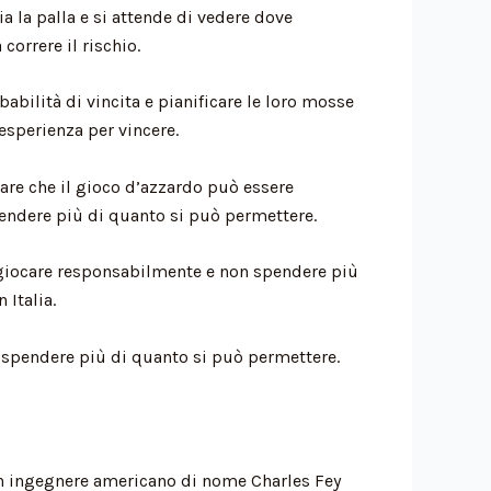
ia la palla e si attende di vedere dove
correre il rischio.
abilità di vincita e pianificare le loro mosse
 esperienza per vincere.
dare che il gioco d’azzardo può essere
pendere più di quanto si può permettere.
e giocare responsabilmente e non spendere più
 Italia.
 spendere più di quanto si può permettere.
 un ingegnere americano di nome Charles Fey