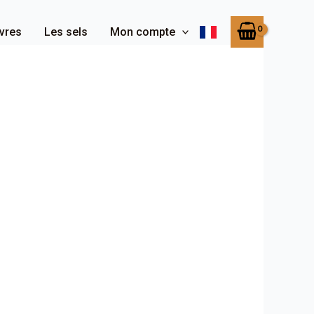
vres
Les sels
Mon compte