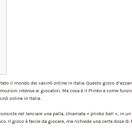
ato il mondo dei casinò online in Italia. Questo gioco d’azzard
 emozioni intense ai giocatori. Ma cosa è il Plinko e come funz
nò online in Italia.
consiste nel lanciare una palla, chiamata « plinko ball », in un
ioco. Il gioco è facile da giocare, ma richiede una certa dose di 