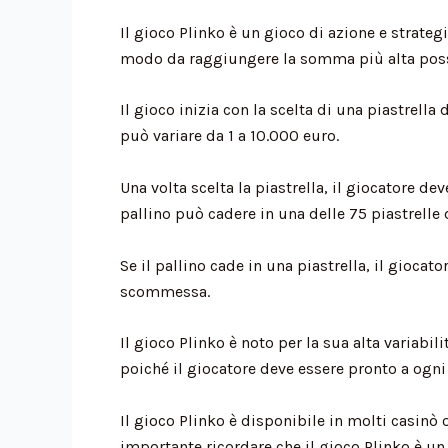
Il gioco Plinko è un gioco di azione e strateg
modo da raggiungere la somma più alta poss
Il gioco inizia con la scelta di una piastrella
può variare da 1 a 10.000 euro.
Una volta scelta la piastrella, il giocatore dev
pallino può cadere in una delle 75 piastrelle d
Se il pallino cade in una piastrella, il giocato
scommessa.
Il gioco Plinko è noto per la sua alta variabi
poiché il giocatore deve essere pronto a ogni 
Il gioco Plinko è disponibile in molti casinò 
importante ricordare che il gioco Plinko è un 