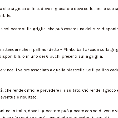
ia che si gioca online, dove il giocatore deve collocare le sue 
ibile.
 da collocare sulla griglia, che può essere una delle 75 disponib
e attendere che il pallino (detto « Plinko ball ») cada sulla gri
isponibili, o in uno dei 6 buchi presenti sulla griglia.
re vince il valore associato a quella piastrella. Se il pallino ca
lità, che rende difficile prevedere il risultato. Ciò rende il g
eventuale risultato.
online in Italia, dove il giocatore può giocare con soldi veri e
gioco d’azzardo e non è consigliato ai giocatori inesperti.