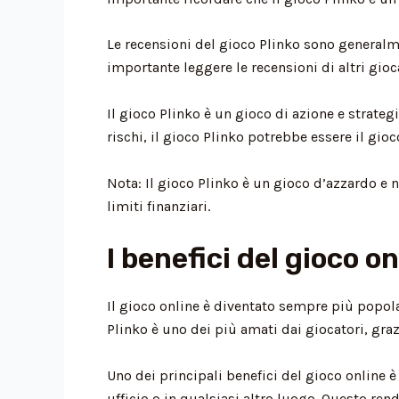
Le recensioni del gioco Plinko sono generalm
importante leggere le recensioni di altri gioc
Il gioco Plinko è un gioco di azione e strateg
rischi, il gioco Plinko potrebbe essere il gioc
Nota: Il gioco Plinko è un gioco d’azzardo e n
limiti finanziari.
I benefici del gioco on
Il gioco online è diventato sempre più popolare
Plinko è uno dei più amati dai giocatori, gra
Uno dei principali benefici del gioco online è
ufficio o in qualsiasi altro luogo. Questo ren