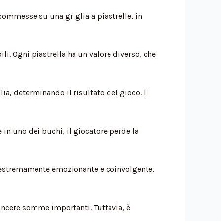
scommesse su una griglia a piastrelle, in
ili. Ogni piastrella ha un valore diverso, che
glia, determinando il risultato del gioco. Il
de in uno dei buchi, il giocatore perde la
ioco estremamente emozionante e coinvolgente,
 vincere somme importanti. Tuttavia, è