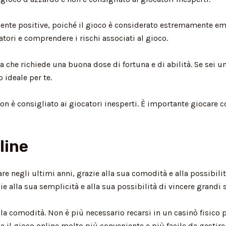
ente positive, poiché il gioco è considerato estremamente emo
atori e comprendere i rischi associati al gioco.
ia che richiede una buona dose di fortuna e di abilità. Se sei un
o ideale per te.
on è consigliato ai giocatori inesperti. È importante giocare 
line
 negli ultimi anni, grazie alla sua comodità e alla possibilità 
zie alla sua semplicità e alla sua possibilità di vincere grand
 la comodità. Non è più necessario recarsi in un casinò fisico 
de il gioco online molto più conveniente e più facile da gestire