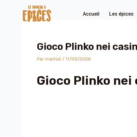
Aller
Navigation
au
des
Accueil
Les épices
contenu
articles
Gioco Plinko nei casin
Par
martial
/
11/05/2026
Gioco Plinko nei 