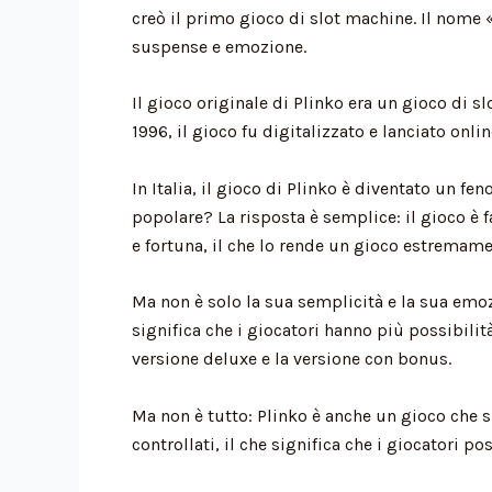
creò il primo gioco di slot machine. Il nome 
suspense e emozione.
Il gioco originale di Plinko era un gioco di s
1996, il gioco fu digitalizzato e lanciato onl
In Italia, il gioco di Plinko è diventato un f
popolare? La risposta è semplice: il gioco è f
e fortuna, il che lo rende un gioco estremam
Ma non è solo la sua semplicità e la sua emozi
significa che i giocatori hanno più possibilità 
versione deluxe e la versione con bonus.
Ma non è tutto: Plinko è anche un gioco che s
controllati, il che significa che i giocatori po