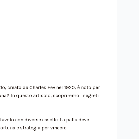
o, creato da Charles Fey nel 1920, è noto per
iona? In questo articolo, scopriremo i segreti
 tavolo con diverse caselle. La palla deve
fortuna e strategia per vincere.