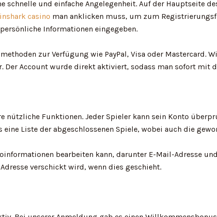
ne schnelle und einfache Angelegenheit. Auf der Hauptseite d
winshark casino
man anklicken muss, um zum Registrierungsfo
 persönliche Informationen eingegeben.
ethoden zur Verfügung wie PayPal, Visa oder Mastercard. Wir
. Der Account wurde direkt aktiviert, sodass man sofort mit 
e nützliche Funktionen. Jeder Spieler kann sein Konto überprü
s eine Liste der abgeschlossenen Spiele, wobei auch die gew
nformationen bearbeiten kann, darunter E-Mail-Adresse und 
Adresse verschickt wird, wenn dies geschieht.
aktiv. Bei unserer Anmeldung gab es einen Willkommensbonus 