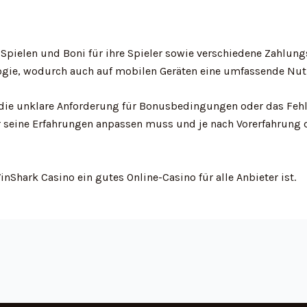
 Spielen und Boni für ihre Spieler sowie verschiedene Zahlung
ogie, wodurch auch auf mobilen Geräten eine umfassende Nu
die unklare Anforderung für Bonusbedingungen oder das Fehle
ler seine Erfahrungen anpassen muss und je nach Vorerfahrung
hark Casino ein gutes Online-Casino für alle Anbieter ist.