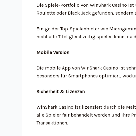
Die Spiele-Portfolio von WinShark Casino ist
Roulette oder Black Jack gefunden, sondern a
Einige der Top-Spielanbieter wie Microgamin
nicht alle Titel gleichzeitig spielen kann, d
Mobile Version
Die mobile App von WinShark Casino ist sehr
besonders für Smartphones optimiert, wodur
Sicherheit & Lizenzen
WinShark Casino ist lizenziert durch die Ma
alle Spieler fair behandelt werden und ihre 
Transaktionen.