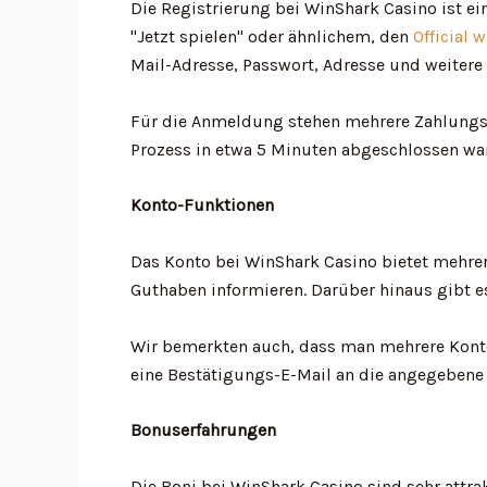
Die Registrierung bei WinShark Casino ist ei
"Jetzt spielen" oder ähnlichem, den
Official 
Mail-Adresse, Passwort, Adresse und weitere
Für die Anmeldung stehen mehrere Zahlungsm
Prozess in etwa 5 Minuten abgeschlossen war
Konto-Funktionen
Das Konto bei WinShark Casino bietet mehrer
Guthaben informieren. Darüber hinaus gibt e
Wir bemerkten auch, dass man mehrere Kontoi
eine Bestätigungs-E-Mail an die angegebene 
Bonuserfahrungen
Die Boni bei WinShark Casino sind sehr attr