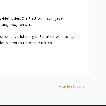
s-Methoden. Die Plattform ist in jeder
tzung möglich wird.
n einer vollständigen Benutzer-Anleitung.
 der Nutzer mit diesen Punkten
Article suivant
→