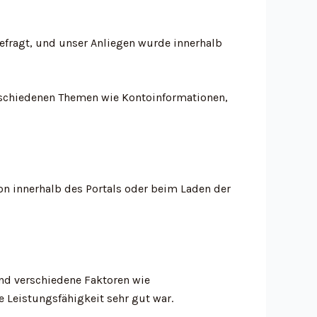
gefragt, und unser Anliegen wurde innerhalb
erschiedenen Themen wie Kontoinformationen,
on innerhalb des Portals oder beim Laden der
nd verschiedene Faktoren wie
 Leistungsfähigkeit sehr gut war.