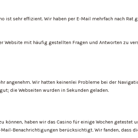
 ist sehr effizient. Wir haben per E-Mail mehrfach nach Rat 
der Website mit häufig gestellten Fragen und Antworten zu v
ehr angenehm. Wir hatten keinenlei Probleme bei der Navigati
s gut; die Webseiten wurden in Sekunden geladen.
können, haben wir das Casino für einige Wochen getestet u
Mail-Benachrichtigungen berücksichtigt. Wir fanden, dass die