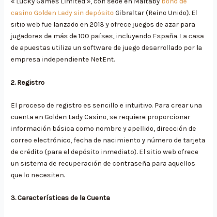
« Lucky Games Limited », con sede en Máltaby
bono de
casino Golden Lady sin depósito
Gibraltar (Reino Unido). El
sitio web fue lanzado en 2013 y ofrece juegos de azar para
jugadores de más de 100 países, incluyendo España. La casa
de apuestas utiliza un software de juego desarrollado por la
empresa independiente NetEnt.
2. Registro
El proceso de registro es sencillo e intuitivo. Para crear una
cuenta en Golden Lady Casino, se requiere proporcionar
información básica como nombre y apellido, dirección de
correo electrónico, fecha de nacimiento y número de tarjeta
de crédito (para el depósito inmediato). El sitio web ofrece
un sistema de recuperación de contraseña para aquellos
que lo necesiten.
3. Características de la Cuenta