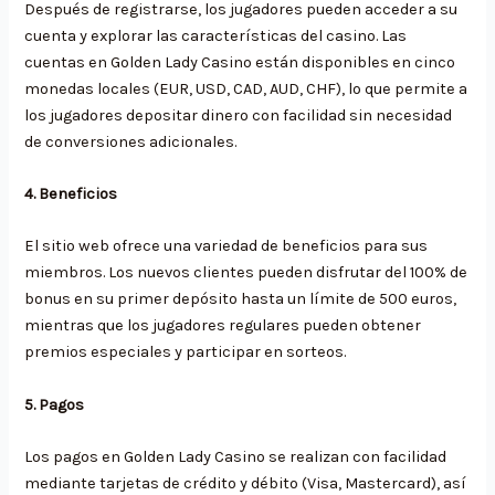
Después de registrarse, los jugadores pueden acceder a su
cuenta y explorar las características del casino. Las
cuentas en Golden Lady Casino están disponibles en cinco
monedas locales (EUR, USD, CAD, AUD, CHF), lo que permite a
los jugadores depositar dinero con facilidad sin necesidad
de conversiones adicionales.
4. Beneficios
El sitio web ofrece una variedad de beneficios para sus
miembros. Los nuevos clientes pueden disfrutar del 100% de
bonus en su primer depósito hasta un límite de 500 euros,
mientras que los jugadores regulares pueden obtener
premios especiales y participar en sorteos.
5. Pagos
Los pagos en Golden Lady Casino se realizan con facilidad
mediante tarjetas de crédito y débito (Visa, Mastercard), así