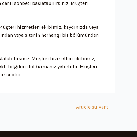
canlı sohbeti başlatabilirsiniz. Müşteri
Müşteri hizmetleri ekibimiz, kaydınızda veya
fasından veya sitenin herhangi bir bölümünden
atabilirsiniz. Müşteri hizmetleri ekibimiz,
kli bilgileri doldurmanız yeterlidir. Müşteri
ımcı olur.
Article suivant
→