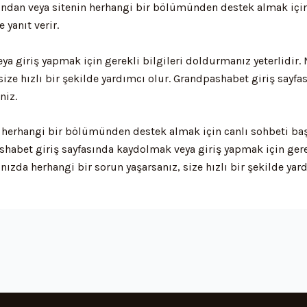
ından veya sitenin herhangi bir bölümünden destek almak için 
 yanıt verir.
a giriş yapmak için gerekli bilgileri doldurmanız yeterlidir. 
size hızlı bir şekilde yardımcı olur. Grandpashabet giriş say
niz.
 herhangi bir bölümünden destek almak için canlı sohbeti başl
pashabet giriş sayfasında kaydolmak veya giriş yapmak için gere
ızda herhangi bir sorun yaşarsanız, size hızlı bir şekilde yard