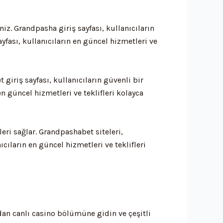
iz. Grandpasha giriş sayfası, kullanıcıların
fası, kullanıcıların en güncel hizmetleri ve
giriş sayfası, kullanıcıların güvenli bir
en güncel hizmetleri ve teklifleri kolayca
leri sağlar. Grandpashabet siteleri,
cıların en güncel hizmetleri ve teklifleri
dan canlı casino bölümüne gidin ve çeşitli