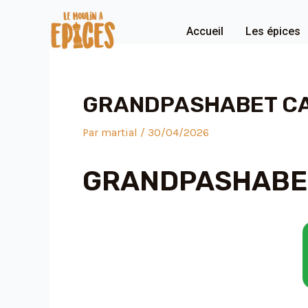
Aller
Navigation
au
des
Accueil
Les épices
contenu
articles
GRANDPASHABET CA
Par
martial
/
30/04/2026
GRANDPASHABET