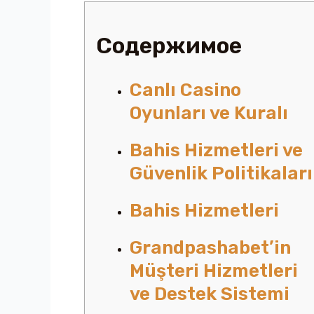
Содержимое
Canlı Casino
Oyunları ve Kuralı
Bahis Hizmetleri ve
Güvenlik Politikaları
Bahis Hizmetleri
Grandpashabet’in
Müşteri Hizmetleri
ve Destek Sistemi