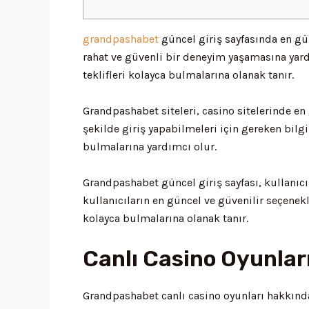
grandpashabet
güncel giriş sayfasında en gün
rahat ve güvenli bir deneyim yaşamasına yardı
teklifleri kolayca bulmalarına olanak tanır.
Grandpashabet siteleri, casino sitelerinde en 
şekilde giriş yapabilmeleri için gereken bilgi
bulmalarına yardımcı olur.
Grandpashabet güncel giriş sayfası, kullanıcıl
kullanıcıların en güncel ve güvenilir seçenekl
kolayca bulmalarına olanak tanır.
Canlı Casino Oyunları
Grandpashabet canlı casino oyunları hakkında