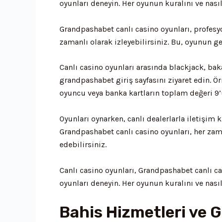
oyunları deneyin. Her oyunun kuralını ve nasıl
Grandpashabet canlı casino oyunları, profesyo
zamanlı olarak izleyebilirsiniz. Bu, oyunun ge
Canlı casino oyunları arasında blackjack, bak
grandpashabet giriş sayfasını ziyaret edin. Ö
oyuncu veya banka kartların toplam değeri 9
Oyunları oynarken, canlı dealerlarla iletişim 
Grandpashabet canlı casino oyunları, her zam
edebilirsiniz.
Canlı casino oyunları, Grandpashabet canlı c
oyunları deneyin. Her oyunun kuralını ve nasıl
Bahis Hizmetleri ve G