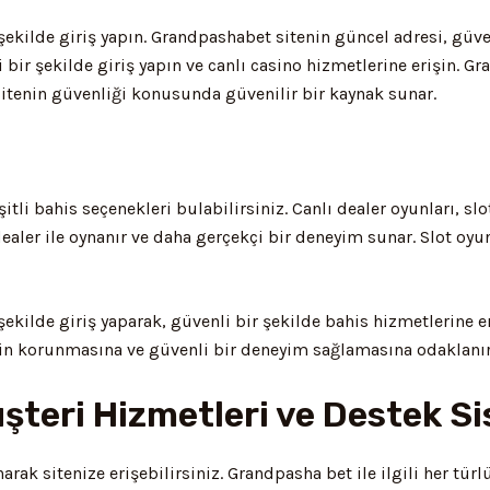
ekilde giriş yapın. Grandpashabet sitenin güncel adresi, güven
bir şekilde giriş yapın ve canlı casino hizmetlerine erişin. Gr
sitenin güvenliği konusunda güvenilir bir kaynak sunar.
li bahis seçenekleri bulabilirsiniz. Canlı dealer oyunları, slot
ealer ile oynanır ve daha gerçekçi bir deneyim sunar. Slot oyun
ekilde giriş yaparak, güvenli bir şekilde bahis hizmetlerine e
rinin korunmasına ve güvenli bir deneyim sağlamasına odaklanır
teri Hizmetleri ve Destek S
rak sitenize erişebilirsiniz. Grandpasha bet ile ilgili her tür