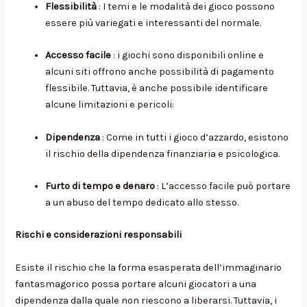
Flessibilità
: I temi e le modalità dei gioco possono
essere più variegati e interessanti del normale.
Accesso facile
: i giochi sono disponibili online e
alcuni siti offrono anche possibilità di pagamento
flessibile. Tuttavia, è anche possibile identificare
alcune limitazioni e pericoli:
Dipendenza
: Come in tutti i gioco d’azzardo, esistono
il rischio della dipendenza finanziaria e psicologica.
Furto di tempo e denaro
: L’accesso facile può portare
a un abuso del tempo dedicato allo stesso.
Rischi e considerazioni responsabili
Esiste il rischio che la forma esasperata dell’immaginario
fantasmagorico possa portare alcuni giocatori a una
dipendenza dalla quale non riescono a liberarsi. Tuttavia, i