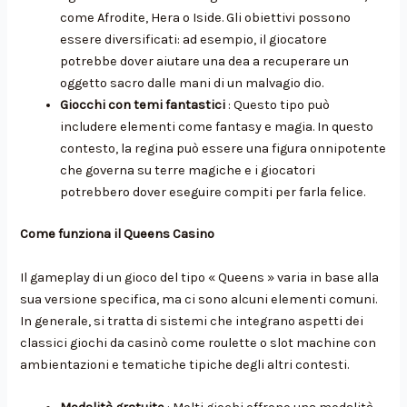
come Afrodite, Hera o Iside. Gli obiettivi possono
essere diversificati: ad esempio, il giocatore
potrebbe dover aiutare una dea a recuperare un
oggetto sacro dalle mani di un malvagio dio.
Giocchi con temi fantastici
: Questo tipo può
includere elementi come fantasy e magia. In questo
contesto, la regina può essere una figura onnipotente
che governa su terre magiche e i giocatori
potrebbero dover eseguire compiti per farla felice.
Come funziona il Queens Casino
Il gameplay di un gioco del tipo « Queens » varia in base alla
sua versione specifica, ma ci sono alcuni elementi comuni.
In generale, si tratta di sistemi che integrano aspetti dei
classici giochi da casinò come roulette o slot machine con
ambientazioni e tematiche tipiche degli altri contesti.