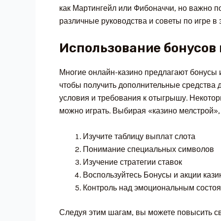
как Мартингейл или Фибоначчи, но важно п
различные руководства и советы по игре в э
Использование бонусов
Многие онлайн-казино предлагают бонусы и
чтобы получить дополнительные средства 
условия и требования к отыгрышу. Некотор
можно играть. Выбирая «казино мелстрой», 
Изучите таблицу выплат слота
Понимание специальных символов
Изучение стратегии ставок
Воспользуйтесь Бонусы и акции кази
Контроль над эмоциональным состо
Следуя этим шагам, вы можете повысить сво