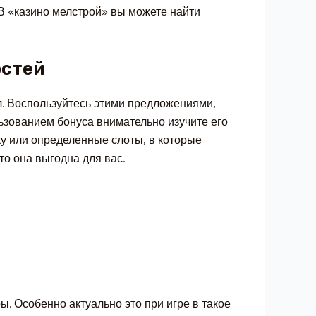
 В «казино мелстрой» вы можете найти
остей
л. Воспользуйтесь этими предложениями,
ьзованием бонуса внимательно изучите его
ку или определенные слоты, в которые
то она выгодна для вас.
ы. Особенно актуально это при игре в такое