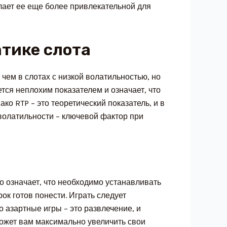
лает ее еще более привлекательной для
атике слота
 чем в слотах с низкой волатильностью, но
ется неплохим показателем и означает, что
ко RTP – это теоретический показатель, и в
 волатильности – ключевой фактор при
 означает, что необходимо устанавливать
ок готов понести. Играть следует
о азартные игры – это развлечение, и
ожет вам максимально увеличить свои