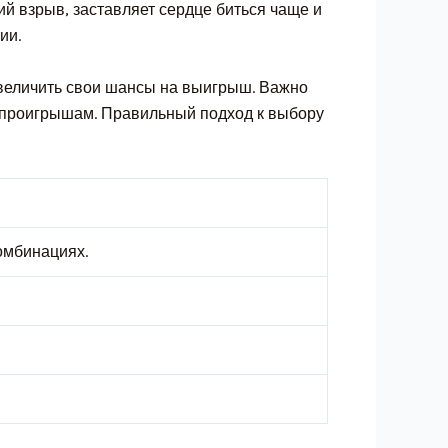
й взрыв, заставляет сердце биться чаще и
ии.
увеличить свои шансы на выигрыш. Важно
к проигрышам. Правильный подход к выбору
омбинациях.