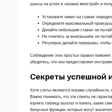
шансы на успех в «казино мелстрой» и полу
Установите лимит на ставки: опреде
Определите максимальный проигрыш: 
Делайте небольшие ставки: не пытайт
Не гонитесь за выигрышем: не пытай
Регулярно делайте перерывы: чтобы 
Соблюдение этих простых правил поможет в
убедитесь, что оно предоставляет инструме
Секреты успешной и
Хотя слоты являются играми случайности, 
Важно понимать, что эти советы не гарант
изучить таблицу выплат и понять, какие 
бонусные функции, которые могут значител