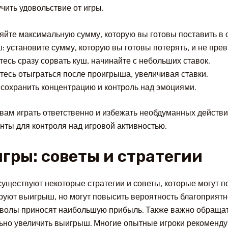
чить удовольствие от игры.
ляйте максимальную сумму, которую вы готовы поставить в 
установите сумму, которую вы готовы потерять, и не пре
есь сразу сорвать куш, начинайте с небольших ставок.
тесь отыграться после проигрыша, увеличивая ставки.
сохранить концентрацию и контроль над эмоциями.
ам играть ответственно и избежать необдуманных действи
нты для контроля над игровой активностью.
гры: советы и стратегии
существуют некоторые стратегии и советы, которые могут п
ируют выигрыш, но могут повысить вероятность благоприятн
символы приносят наибольшую прибыль. Также важно обращ
ьно увеличить выигрыш. Многие опытные игроки рекомендую