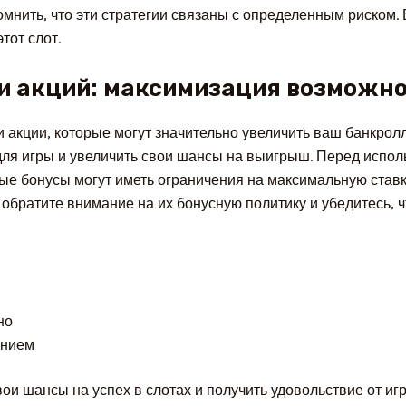
омнить, что эти стратегии связаны с определенным риском.
тот слот.
 и акций: максимизация возможн
 акции, которые могут значительно увеличить ваш банкрол
для игры и увеличить свои шансы на выигрыш. Перед испол
ые бонусы могут иметь ограничения на максимальную став
обратите внимание на их бонусную политику и убедитесь, ч
но
янием
и шансы на успех в слотах и получить удовольствие от игр