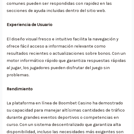
comunes pueden ser respondidas con rapidez en las
secciones de ayuda incluidas dentro del sitio web.
Experiencia de Usuario
El diseño visual fresco e intuitivo facilita la navegación y
ofrece fácil acceso a información relevante como
resultados recientes o actualizaciones sobre bonos. Con un
motor informático rápido que garantiza respuestas rápidas
al jugar, los jugadores pueden disfrutar del juego sin
problemas.
Rendimiento
La plataforma en línea de Boombet Casino ha demostrado
su capacidad para manejar altísimas cantidades de tráfico
durante grandes eventos deportivos o competencias en
curso. Con un sistema descentralizado que garantiza alta
disponibilidad, incluso las necesidades más exigentes son