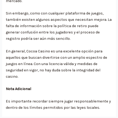
mercado.
Sin embargo, como con cualquier plataforma de juegos,
también existen algunos aspectos que necesitan mejora. La
falta de información sobre la política de retiro puede
generar confusión entre los jugadores y el proceso de
registro podría ser aún más sencillo.
En general, Cocoa Casino es una excelente opción para
aquellos que buscan divertirse con un amplio espectro de
juegos en línea. Con una licencia válida y medidas de
seguridad en vigor, no hay duda sobre la integridad del
casino.
Nota Adicional
Es importante recordar siempre jugar responsablemente y
dentro de los límites permitidos por las leyes locales.