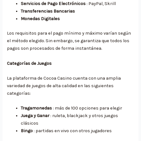
Servicios de Pago Electrónicos
: PayPal, Skrill
Transferencias Bancarias
Monedas Digitales
Los requisitos para el pago mínimo y máximo varían según
el método elegido. Sin embargo, se garantiza que todos los
pagos son procesados de forma instantánea.
Categorías de Juegos
La plataforma de Cocoa Casino cuenta con una amplia
variedad de juegos de alta calidad en las siguientes
categorías:
Tragamonedas
: más de 100 opciones para elegir
Juega y Ganar
: ruleta, blackjack y otros juegos
clásicos
Bingo
: partidas en vivo con otros jugadores