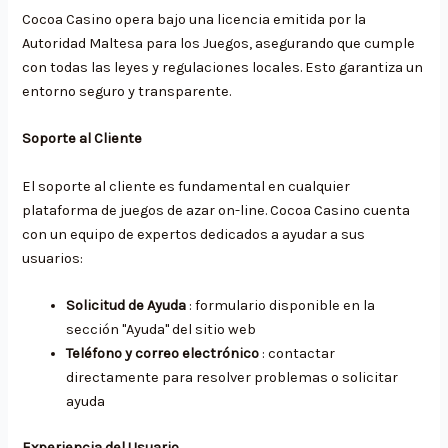
Cocoa Casino opera bajo una licencia emitida por la
Autoridad Maltesa para los Juegos, asegurando que cumple
con todas las leyes y regulaciones locales. Esto garantiza un
entorno seguro y transparente.
Soporte al Cliente
El soporte al cliente es fundamental en cualquier
plataforma de juegos de azar on-line. Cocoa Casino cuenta
con un equipo de expertos dedicados a ayudar a sus
usuarios:
Solicitud de Ayuda
: formulario disponible en la
sección "Ayuda" del sitio web
Teléfono y correo electrónico
: contactar
directamente para resolver problemas o solicitar
ayuda
Experiencia del Usuario