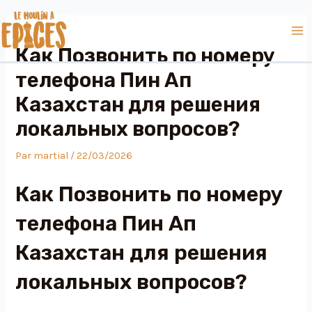
Aller
Navigation
Ma
au
des
Me
contenu
articles
Как Позвонить по номеру
телефона Пин Ап
Казахстан для решения
локальных вопросов?
Par
martial
/
22/03/2026
Как Позвонить по номеру
телефона Пин Ап
Казахстан для решения
локальных вопросов?