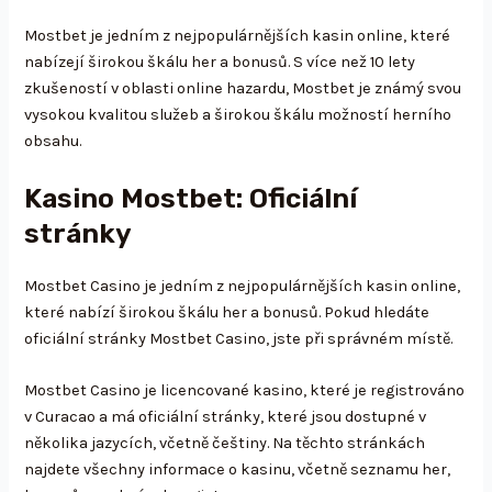
Mostbet je jedním z nejpopulárnějších kasin online, které
nabízejí širokou škálu her a bonusů. S více než 10 lety
zkušeností v oblasti online hazardu, Mostbet je známý svou
vysokou kvalitou služeb a širokou škálu možností herního
obsahu.
Kasino Mostbet: Oficiální
stránky
Mostbet Casino je jedním z nejpopulárnějších kasin online,
které nabízí širokou škálu her a bonusů. Pokud hledáte
oficiální stránky Mostbet Casino, jste při správném místě.
Mostbet Casino je licencované kasino, které je registrováno
v Curacao a má oficiální stránky, které jsou dostupné v
několika jazycích, včetně češtiny. Na těchto stránkách
najdete všechny informace o kasinu, včetně seznamu her,