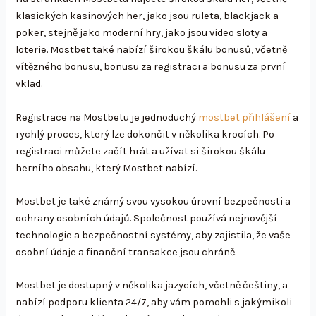
klasických kasinových her, jako jsou ruleta, blackjack a
poker, stejně jako moderní hry, jako jsou video sloty a
loterie. Mostbet také nabízí širokou škálu bonusů, včetně
vítězného bonusu, bonusu za registraci a bonusu za první
vklad.
Registrace na Mostbetu je jednoduchý
mostbet přihlášení
a
rychlý proces, který lze dokončit v několika krocích. Po
registraci můžete začít hrát a užívat si širokou škálu
herního obsahu, který Mostbet nabízí.
Mostbet je také známý svou vysokou úrovní bezpečnosti a
ochrany osobních údajů. Společnost používá nejnovější
technologie a bezpečnostní systémy, aby zajistila, že vaše
osobní údaje a finanční transakce jsou chráně.
Mostbet je dostupný v několika jazycích, včetně češtiny, a
nabízí podporu klienta 24/7, aby vám pomohli s jakýmikoli