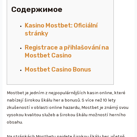
Содержимое
Kasino Mostbet: Oficiální
stránky
Registrace a přihlašování na
Mostbet Casino
Mostbet Casino Bonus
Mostbet je jedním z nejpopulárnějších kasin online, které
nabízejí širokou škálu her a bonusů. S více než 10 lety
zkušeností v oblasti online hazardu, Mostbet je známý svou
vysokou kvalitou služeb a širokou škálu možností herního
obsahu.
Na stránkách Mostbetu najdete širokou škálu her, včetně