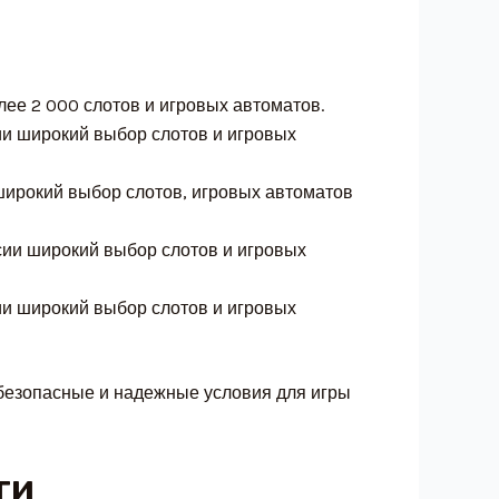
олее 2 000 слотов и игровых автоматов.
сии широкий выбор слотов и игровых
и широкий выбор слотов, игровых автоматов
оссии широкий выбор слотов и игровых
сии широкий выбор слотов и игровых
 безопасные и надежные условия для игры
ги