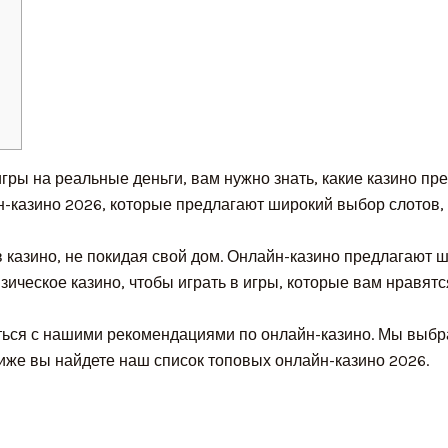
гры на реальные деньги, вам нужно знать, какие казино пр
-казино 2026, которые предлагают широкий выбор слотов, и
в казино, не покидая свой дом. Онлайн-казино предлагают ш
зическое казино, чтобы играть в игры, которые вам нравятс
ься с нашими рекомендациями по онлайн-казино. Мы выбр
иже вы найдете наш список топовых онлайн-казино 2026.