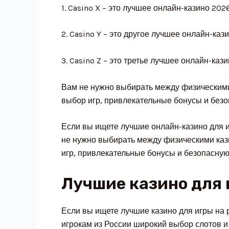
1. Casino X – это лучшее онлайн-казино 202
2. Casino Y – это другое лучшее онлайн-каз
3. Casino Z – это третье лучшее онлайн-каз
Вам не нужно выбирать между физическими
выбор игр, привлекательные бонусы и безо
Если вы ищете лучшие онлайн-казино для и
не нужно выбирать между физическими каз
игр, привлекательные бонусы и безопасную
Лучшие казино для 
Если вы ищете лучшие казино для игры на 
игрокам из России широкий выбор слотов и