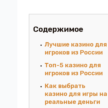
Содержимое
Лучшие казино для
игроков из России
Топ-5 казино для
игроков из России
Как выбрать
казино для игры на
реальные деньги