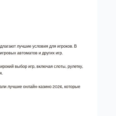
едлагают лучшие условия для игроков. В
гровых автоматов и других игр.
ирокий выбор игр, включая слоты, рулетку,
я.
али лучшие онлайн-казино 2026, которые