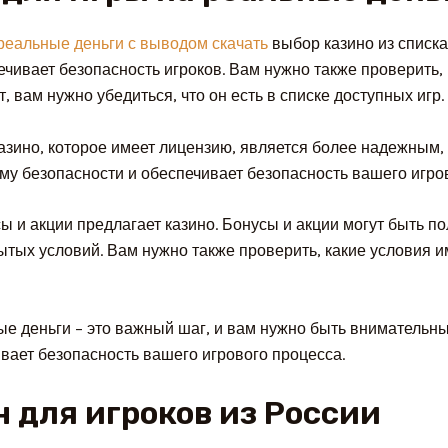
 реальные деньги с выводом скачать
выбор казино из списка
чивает безопасность игроков. Вам нужно также проверить,
 вам нужно убедиться, что он есть в списке доступных игр.
зино, которое имеет лицензию, является более надежным, ч
ему безопасности и обеспечивает безопасность вашего игро
ы и акции предлагает казино. Бонусы и акции могут быть п
ытых условий. Вам нужно также проверить, какие условия и
ые деньги – это важный шаг, и вам нужно быть внимательны
ивает безопасность вашего игрового процесса.
н для игроков из России