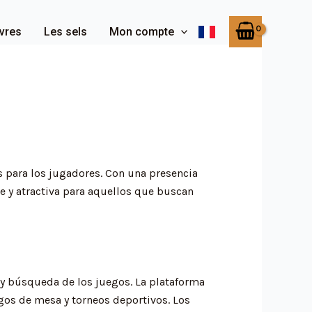
vres
Les sels
Mon compte
s para los jugadores. Con una presencia
e y atractiva para aquellos que buscan
 y búsqueda de los juegos. La plataforma
os de mesa y torneos deportivos. Los