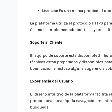
Licencia:
Es una marca propiedad que o
La plataforma utiliza el protocolo HTTPS para
Casino ha implementado políticas y procedimi
Soporte al Cliente
El equipo de soporte está disponible 24 horas
técnicos están preparados y disponibles para
bonificación e incluso alguna sugerencia sob
Experiencia del Usuario
El diseño intuitivo de la plataforma facilit
proporcionan una rápida navegación mientras
búsqueda.