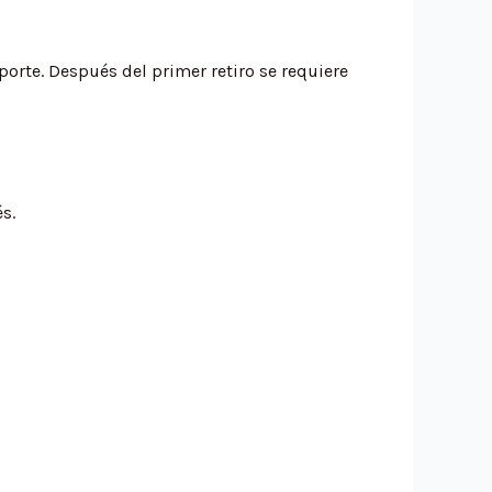
oporte. Después del primer retiro se requiere
s.