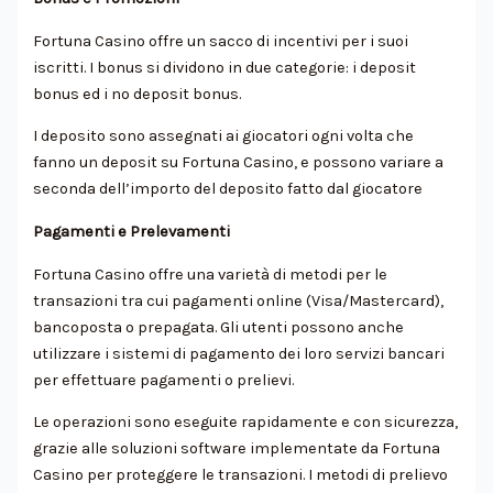
Fortuna Casino offre un sacco di incentivi per i suoi
iscritti. I bonus si dividono in due categorie: i deposit
bonus ed i no deposit bonus.
I deposito sono assegnati ai giocatori ogni volta che
fanno un deposit su Fortuna Casino, e possono variare a
seconda dell’importo del deposito fatto dal giocatore
Pagamenti e Prelevamenti
Fortuna Casino offre una varietà di metodi per le
transazioni tra cui pagamenti online (Visa/Mastercard),
bancoposta o prepagata. Gli utenti possono anche
utilizzare i sistemi di pagamento dei loro servizi bancari
per effettuare pagamenti o prelievi.
Le operazioni sono eseguite rapidamente e con sicurezza,
grazie alle soluzioni software implementate da Fortuna
Casino per proteggere le transazioni. I metodi di prelievo