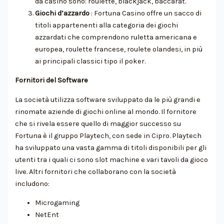
da casinò sono: roulette, blackjack, baccarat.
Giochi d’azzardo
: Fortuna Casino offre un sacco di
titoli appartenenti alla categoria dei giochi
azzardati che comprendono ruletta americana e
europea, roulette francese, roulete olandesi, in più
ai principali classici tipo il poker.
Fornitori del Software
La società utilizza software sviluppato da le più grandi e
rinomate aziende di giochi online al mondo. Il fornitore
che si rivela essere quello di maggior successo su
Fortuna è il gruppo Playtech, con sede in Cipro. Playtech
ha sviluppato una vasta gamma di titoli disponibili per gli
utenti tra i quali ci sono slot machine e vari tavoli da gioco
live. Altri fornitori che collaborano con la società
includono:
Microgaming
NetEnt