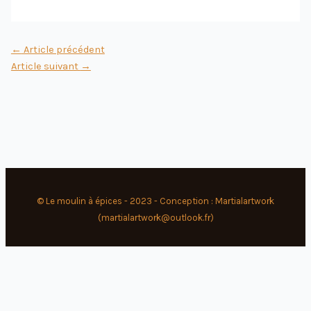
←
Article précédent
Article suivant
→
© Le moulin à épices - 2023 - Conception : Martialartwork
(martialartwork@outlook.fr)
Nous utilisons des cookies pour vous garantir la meilleure
expérience sur notre site web. Si vous continuez à utiliser ce
site, nous supposerons que vous en êtes satisfait.
Politique de
confidentialité
OK
Non