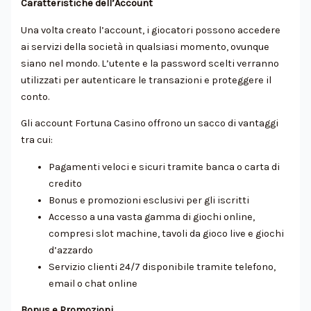
Caratteristiche dell’Account
Una volta creato l’account, i giocatori possono accedere
ai servizi della società in qualsiasi momento, ovunque
siano nel mondo. L’utente e la password scelti verranno
utilizzati per autenticare le transazioni e proteggere il
conto.
Gli account Fortuna Casino offrono un sacco di vantaggi
tra cui:
Pagamenti veloci e sicuri tramite banca o carta di
credito
Bonus e promozioni esclusivi per gli iscritti
Accesso a una vasta gamma di giochi online,
compresi slot machine, tavoli da gioco live e giochi
d’azzardo
Servizio clienti 24/7 disponibile tramite telefono,
email o chat online
Bonus e Promozioni