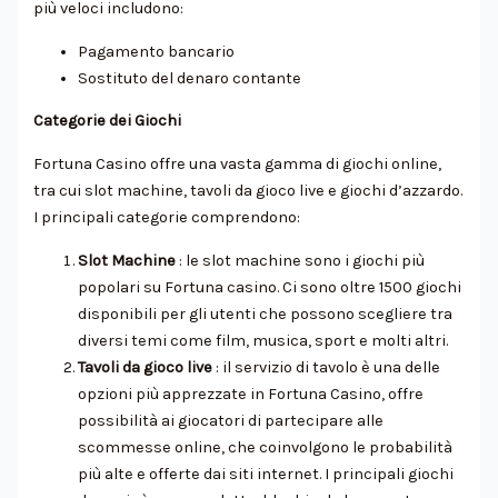
più veloci includono:
Pagamento bancario
Sostituto del denaro contante
Categorie dei Giochi
Fortuna Casino offre una vasta gamma di giochi online,
tra cui slot machine, tavoli da gioco live e giochi d’azzardo.
I principali categorie comprendono:
Slot Machine
: le slot machine sono i giochi più
popolari su Fortuna casino. Ci sono oltre 1500 giochi
disponibili per gli utenti che possono scegliere tra
diversi temi come film, musica, sport e molti altri.
Tavoli da gioco live
: il servizio di tavolo è una delle
opzioni più apprezzate in Fortuna Casino, offre
possibilità ai giocatori di partecipare alle
scommesse online, che coinvolgono le probabilità
più alte e offerte dai siti internet. I principali giochi