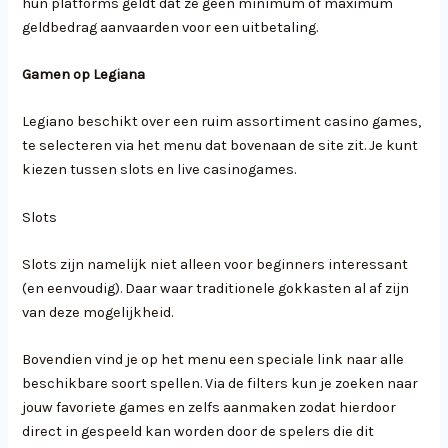
hun platforms geldt dat ze geen minimum of maximum
geldbedrag aanvaarden voor een uitbetaling.
Gamen op Legiana
Legiano beschikt over een ruim assortiment casino games,
te selecteren via het menu dat bovenaan de site zit. Je kunt
kiezen tussen slots en live casinogames.
Slots
Slots zijn namelijk niet alleen voor beginners interessant
(en eenvoudig). Daar waar traditionele gokkasten al af zijn
van deze mogelijkheid.
Bovendien vind je op het menu een speciale link naar alle
beschikbare soort spellen. Via de filters kun je zoeken naar
jouw favoriete games en zelfs aanmaken zodat hierdoor
direct in gespeeld kan worden door de spelers die dit