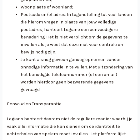
Woonplaats of woonland;
Postcode en/of adres. In tegenstelling tot veel landen
die hierom vragen in plaats van jouw volledige
postadres, hanteert Legiano een eenvoudigere
benadering. Het is niet verplicht om de gegevens te
invullen als je weet dat deze niet voor controle en
bewijs nodig zijn.
Je kunt alsnog gewoon genoeg opnemen zonder
onnodige informatie in te vullen. Met uitzondering van
het benodigde telefoonnummer (of een email)
worden hierdoor geen bezwarende gegevens
gevraagd.
Eenvoud en Transparantie
Legiano hanteert daarom niet de reguliere manier waarbij je
vaak alle informatie die kan dienen om de identiteit te
achterhalen van spelers moet invullen. Het platform lijkt