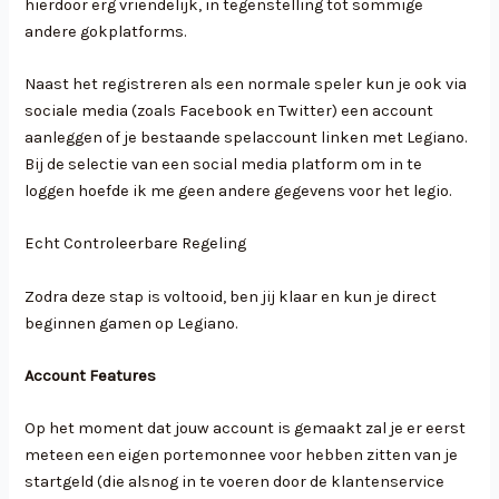
hierdoor erg vriendelijk, in tegenstelling tot sommige
andere gokplatforms.
Naast het registreren als een normale speler kun je ook via
sociale media (zoals Facebook en Twitter) een account
aanleggen of je bestaande spelaccount linken met Legiano.
Bij de selectie van een social media platform om in te
loggen hoefde ik me geen andere gegevens voor het legio.
Echt Controleerbare Regeling
Zodra deze stap is voltooid, ben jij klaar en kun je direct
beginnen gamen op Legiano.
Account Features
Op het moment dat jouw account is gemaakt zal je er eerst
meteen een eigen portemonnee voor hebben zitten van je
startgeld (die alsnog in te voeren door de klantenservice