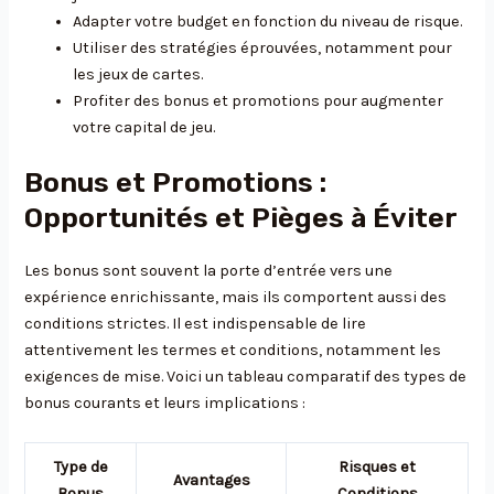
Adapter votre budget en fonction du niveau de risque.
Utiliser des stratégies éprouvées, notamment pour
les jeux de cartes.
Profiter des bonus et promotions pour augmenter
votre capital de jeu.
Bonus et Promotions :
Opportunités et Pièges à Éviter
Les bonus sont souvent la porte d’entrée vers une
expérience enrichissante, mais ils comportent aussi des
conditions strictes. Il est indispensable de lire
attentivement les termes et conditions, notamment les
exigences de mise. Voici un tableau comparatif des types de
bonus courants et leurs implications :
Type de
Risques et
Avantages
Bonus
Conditions