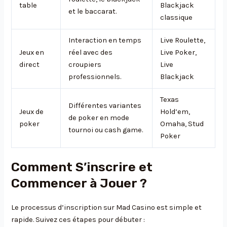
table
Blackjack
et le baccarat.
classique
Interaction en temps
Live Roulette,
Jeux en
réel avec des
Live Poker,
direct
croupiers
Live
professionnels.
Blackjack
Texas
Différentes variantes
Jeux de
Hold’em,
de poker en mode
poker
Omaha, Stud
tournoi ou cash game.
Poker
Comment S’inscrire et
Commencer à Jouer ?
Le processus d’inscription sur Mad Casino est simple et
rapide. Suivez ces étapes pour débuter :