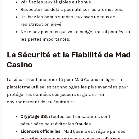
Vérifiez les jeux éligibles au bonus.
Respectez les délais pour utiliser les promotions.
Utilisez les bonus sur des jeux avec un taux de
redistribution élevé.
Ne misez pas plus que votre budget initial pour éviter
les pertes importantes.
La Sécurité et la Fiabilité de Mad
Casino
La sécurité est une priorité pour Mad Casino en ligne. La
plateforme utilise les technologies les plus avancées pour
protéger les données des joueurs et garantir un
environnement de jeu équitable :
Cryptage SSL :
toutes les transactions sont
sécurisées pour éviter les fraudes.
Licences officielles :
Mad Casino est régulé par des
autorités reconnues du secteur des jeux d’argent.