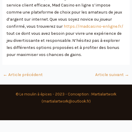
service client efficace, Mad Casino en ligne s’impose
comme une plateforme de choix pour les amateurs de jeux
d’argent sur internet. Que vous soyez novice ou joueur
confirmé, vous trouverez sur
https://madcasino-enligne.fr/
tout ce dont vous avez besoin pour vivre une expérience de
jeu divertissante et responsable. N’hésitez pas à explorer
les différentes options proposées et à profiter des bonus
pour maximiser vos chances de gains.
←
Article précédent
Article suivant
→
© Le moulin à épices - 2023 - Conception : Martialartwork
(martialartwork@outlook.fr)