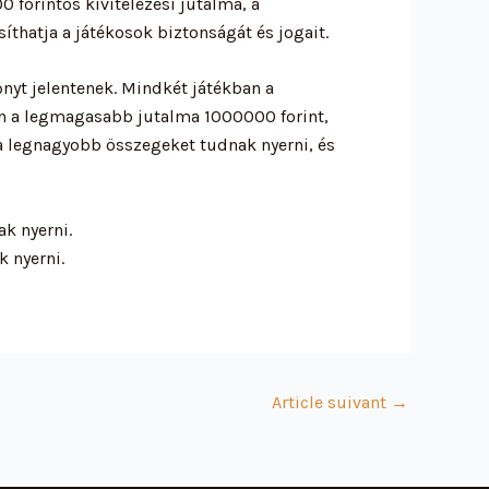
 forintos kivitelezési jutalma, a
íthatja a játékosok biztonságát és jogait.
őnyt jelentenek. Mindkét játékban a
an a legmagasabb jutalma 1000000 forint,
a legnagyobb összegeket tudnak nyerni, és
k nyerni.
 nyerni.
Article suivant
→