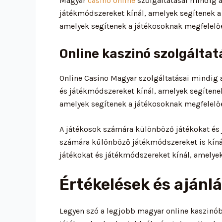
Magyar
casino online
szolgáltatásai mindig a
játékmódszereket kínál, amelyek segítenek a
amelyek segítenek a játékosoknak megfelelően
Online kaszinó szolgálta
Online Casino Magyar szolgáltatásai mindig 
és játékmódszereket kínál, amelyek segítene
amelyek segítenek a játékosoknak megfelelően
A játékosok számára különböző játékokat és 
számára különböző játékmódszereket is kínál
játékokat és játékmódszereket kínál, amelyek
Értékelések és ajánl
Legyen szó a legjobb magyar online kaszinóba