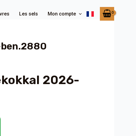
vres
Les sels
Mon compte
6-ben.2880
tékokkal 2026-