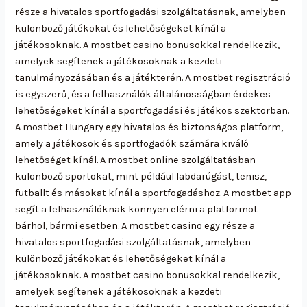
része a hivatalos sportfogadási szolgáltatásnak, amelyben
különböző játékokat és lehetőségeket kínál a
játékosoknak. A mostbet casino bonusokkal rendelkezik,
amelyek segítenek a játékosoknak a kezdeti
tanulmányozásában és a játékterén. A mostbet regisztráció
is egyszerű, és a felhasználók általánosságban érdekes
lehetőségeket kínál a sportfogadási és játékos szektorban.
A mostbet Hungary egy hivatalos és biztonságos platform,
amely a játékosok és sportfogadók számára kiváló
lehetőséget kínál. A mostbet online szolgáltatásban
különböző sportokat, mint például labdarúgást, tenisz,
futballt és másokat kínál a sportfogadáshoz. A mostbet app
segít a felhasználóknak könnyen elérni a platformot
bárhol, bármi esetben. A mostbet casino egy része a
hivatalos sportfogadási szolgáltatásnak, amelyben
különböző játékokat és lehetőségeket kínál a
játékosoknak. A mostbet casino bonusokkal rendelkezik,
amelyek segítenek a játékosoknak a kezdeti