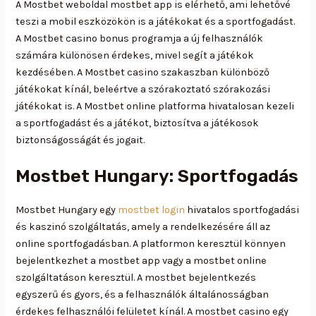
A Mostbet weboldal mostbet app is elérhető, ami lehetővé
teszi a mobil eszközökön is a játékokat és a sportfogadást.
A Mostbet casino bonus programja a új felhasználók
számára különösen érdekes, mivel segít a játékok
kezdésében. A Mostbet casino szakaszban különböző
játékokat kínál, beleértve a szórakoztató szórakozási
játékokat is. A Mostbet online platforma hivatalosan kezeli
a sportfogadást és a játékot, biztosítva a játékosok
biztonságosságát és jogait.
Mostbet Hungary: Sportfogadás
Mostbet Hungary egy
mostbet login
hivatalos sportfogadási
és kaszinó szolgáltatás, amely a rendelkezésére áll az
online sportfogadásban. A platformon keresztül könnyen
bejelentkezhet a mostbet app vagy a mostbet online
szolgáltatáson keresztül. A mostbet bejelentkezés
egyszerű és gyors, és a felhasználók általánosságban
érdekes felhasználói felületet kínál. A mostbet casino egy