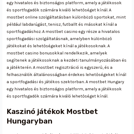
egy hivatalos és biztonságos platform, amely a játékosok
és sportfogadók számára kiváló lehetőséget kínál. A
mostbet online szolgáltatásban különböző sportokat, mint
például labdarúgást, tenisz, futballt és másokat kínál a
sportfogadáshoz. A mostbet casino egy része a hivatalos
sportfogadási szolgáltatásnak, amelyben különböző
játékokat és lehetőségeket kínál a játékosoknak. A
mostbet casino bonusokkal rendelkezik, amelyek
segítenek a játékosoknak a kezdeti tanulmányozásában és
a játékterén. A mostbet regisztráció is egyszerű, és a
felhasználók általánosságban érdekes lehetőségeket kínál
a sportfogadási és játékos szektorban. A mostbet Hungary
egy hivatalos és biztonságos platform, amely a játékosok
és sportfogadók számára kiváló lehetőséget kínál.
Kaszinó játékok Mostbet
Hungaryban