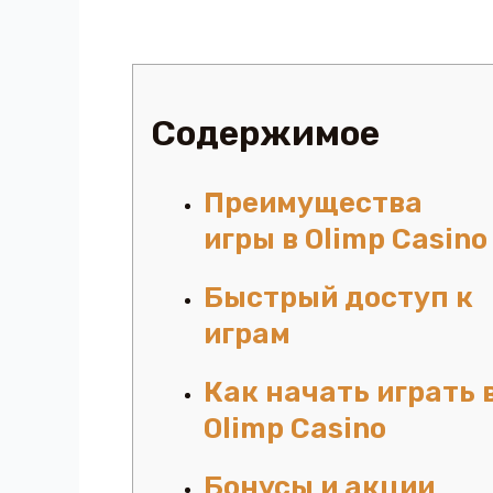
Содержимое
Преимущества
игры в Olimp Casino
Быстрый доступ к
играм
Как начать играть 
Olimp Casino
Бонусы и акции