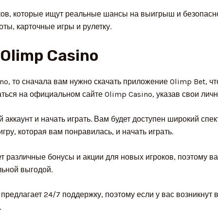
ков, которые ищут реальные шансы на выигрыш и безопасн
оты, карточные игры и рулетку.
 Olimp Casino
no, то сначала вам нужно скачать приложение Olimp Bet, ч
ться на официальном сайте Olimp Casino, указав свои лич
аккаунт и начать играть. Вам будет доступен широкий спект
гру, которая вам понравилась, и начать играть.
т различные бонусы и акции для новых игроков, поэтому ва
льной выгодой.
o предлагает 24/7 поддержку, поэтому если у вас возникну
.