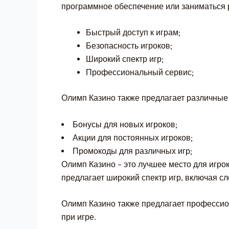
программное обеспечение или заниматься 
Быстрый доступ к играм;
Безопасность игроков;
Широкий спектр игр;
Профессиональный сервис;
Олимп Казино также предлагает различные 
Бонусы для новых игроков;
Акции для постоянных игроков;
Промокоды для различных игр;
Олимп Казино – это лучшее место для игро
предлагает широкий спектр игр, включая сл
Олимп Казино также предлагает профессио
при игре.