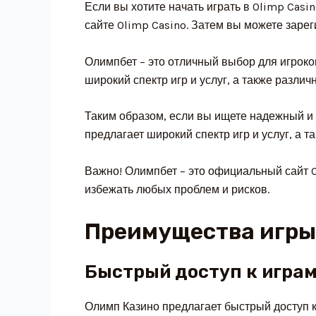
Если вы хотите начать играть в Olimp Casi
сайте Olimp Casino. Затем вы можете зарег
Олимпбет – это отличный выбор для игроко
широкий спектр игр и услуг, а также разли
Таким образом, если вы ищете надежный и 
предлагает широкий спектр игр и услуг, а 
Важно! Олимпбет – это официальный сайт O
избежать любых проблем и рисков.
Преимущества игры 
Быстрый доступ к игра
Олимп Казино предлагает быстрый доступ к 