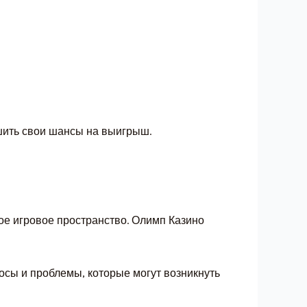
чшить свои шансы на выигрыш.
ое игровое пространство. Олимп Казино
сы и проблемы, которые могут возникнуть