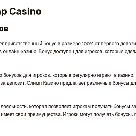
p Casino
ов
т приветственный бонус в размере 100% от первого депозит
 в онлайн-казино. Бонус доступен для игроков, которые сд
 бонусов для игроков, которые регулярно играют в казино.
 за депозит. Олимп Казино предлагает различные бонусы дл
лояльности, которая позволяет игрокам получать бонусы за
 имеет свои преимущества. Игроки могут получать бонусы, 