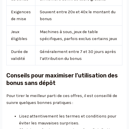
Exigences
Souvent entre 20x et 40x le montant du
de mise
bonus
Jeux
Machines à sous, jeux de table
éligibles
spécifiques, parfois exclus certains jeux
Durée de
Généralement entre 7 et 30 jours après
validité
l’attribution du bonus
Conseils pour maximiser l’utilisation des
bonus sans dépôt
Pour tirer le meilleur parti de ces offres, il est conseillé de
suivre quelques bonnes pratiques :
Lisez attentivement les termes et conditions pour
éviter les mauvaises surprises.