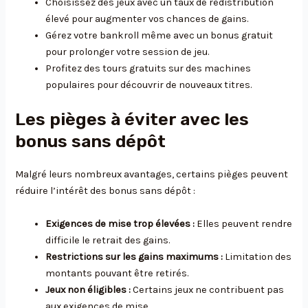
Choisissez des jeux avec un taux de redistribution
élevé pour augmenter vos chances de gains.
Gérez votre bankroll même avec un bonus gratuit
pour prolonger votre session de jeu.
Profitez des tours gratuits sur des machines
populaires pour découvrir de nouveaux titres.
Les pièges à éviter avec les
bonus sans dépôt
Malgré leurs nombreux avantages, certains pièges peuvent
réduire l’intérêt des bonus sans dépôt :
Exigences de mise trop élevées :
Elles peuvent rendre
difficile le retrait des gains.
Restrictions sur les gains maximums :
Limitation des
montants pouvant être retirés.
Jeux non éligibles :
Certains jeux ne contribuent pas
aux exigences de mise.