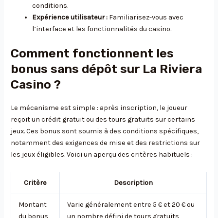
conditions.
Expérience utilisateur :
Familiarisez-vous avec
l’interface et les fonctionnalités du casino.
Comment fonctionnent les
bonus sans dépôt sur La Riviera
Casino ?
Le mécanisme est simple : après inscription, le joueur
reçoit un crédit gratuit ou des tours gratuits sur certains
jeux. Ces bonus sont soumis à des conditions spécifiques,
notamment des exigences de mise et des restrictions sur
les jeux éligibles. Voici un aperçu des critères habituels :
Critère
Description
Montant
Varie généralement entre 5 € et 20 € ou
du bonus
un nombre défini de tours gratuits