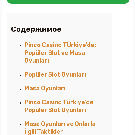
Содержимое
Pinco Casino TÜrkiye’de:
Popüler Slot ve Masa
Oyunları
Popüler Slot Oyunları
Masa Oyunları
Pinco Casino Türkiye’de
Popüler Slot Oyunları
Masa Oyunları ve Onlarla
İlgili Taktikler