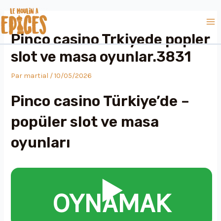
Aller
Navigation
Ma
au
des
Me
contenu
articles
Pinco casino Trkiyede popler
slot ve masa oyunlar.3831
Par
martial
/
10/05/2026
Pinco casino Türkiye’de –
popüler slot ve masa
oyunları
▶️
OYNAMAK