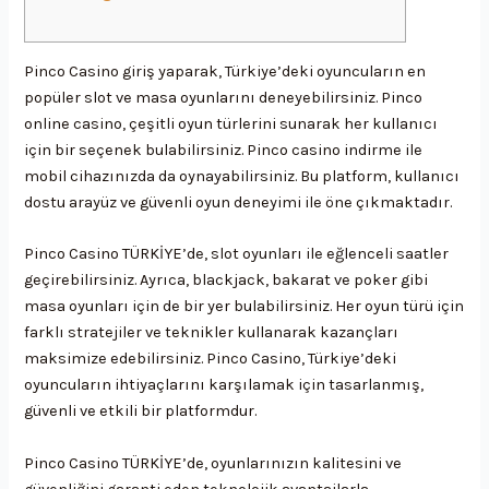
Pinco Casino giriş yaparak, Türkiye’deki oyuncuların en
popüler slot ve masa oyunlarını deneyebilirsiniz. Pinco
online casino, çeşitli oyun türlerini sunarak her kullanıcı
için bir seçenek bulabilirsiniz. Pinco casino indirme ile
mobil cihazınızda da oynayabilirsiniz. Bu platform, kullanıcı
dostu arayüz ve güvenli oyun deneyimi ile öne çıkmaktadır.
Pinco Casino TÜRKİYE’de, slot oyunları ile eğlenceli saatler
geçirebilirsiniz. Ayrıca, blackjack, bakarat ve poker gibi
masa oyunları için de bir yer bulabilirsiniz. Her oyun türü için
farklı stratejiler ve teknikler kullanarak kazançları
maksimize edebilirsiniz. Pinco Casino, Türkiye’deki
oyuncuların ihtiyaçlarını karşılamak için tasarlanmış,
güvenli ve etkili bir platformdur.
Pinco Casino TÜRKİYE’de, oyunlarınızın kalitesini ve