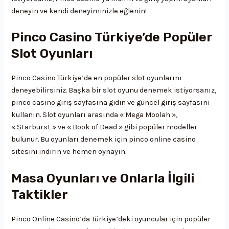
deneyin ve kendi deneyiminizle eğlenin!
Pinco Casino Türkiye’de Popüler
Slot Oyunları
Pinco Casino Türkiye’de en popüler slot oyunlarını
deneyebilirsiniz. Başka bir slot oyunu denemek istiyorsanız,
pinco casino giriş sayfasına gidin ve güncel giriş sayfasını
kullanın. Slot oyunları arasında « Mega Moolah »,
« Starburst » ve « Book of Dead » gibi popüler modeller
bulunur. Bu oyunları denemek için pinco online casino
sitesini indirin ve hemen oynayın.
Masa Oyunları ve Onlarla İlgili
Taktikler
Pinco Online Casino’da Türkiye’deki oyuncular için popüler