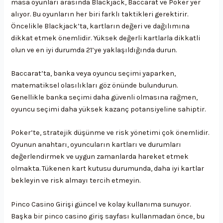
masa oyunları arasında Blackjack, Baccarat ve Poker yer
alıyor. Bu oyunların her biri farklı taktikleri gerektirir.
Öncelikle Blackjack’ta, kartların değeri ve dağılımına
dikkat etmek önemlidir. Yüksek değerli kartlarla dikkatli
olun ve en iyi durumda 21’ye yaklaşıldığında durun.
Baccarat’ta, banka veya oyuncu seçimi yaparken,
matematiksel olasılıkları göz önünde bulundurun.
Genellikle banka seçimi daha güvenli olmasına rağmen,
oyuncu seçimi daha yüksek kazanç potansiyeline sahiptir.
Poker’te, stratejik düşünme ve risk yönetimi çok önemlidir.
Oyunun anahtarı, oyuncuların kartları ve durumları
değerlendirmek ve uygun zamanlarda hareket etmek
olmakta. Tükenen kart kutusu durumunda, daha iyi kartlar
bekleyin ve risk almayı tercih etmeyin.
Pinco Casino Girişi güncel ve kolay kullanıma sunuyor.
Başka bir pinco casino giriş sayfası kullanmadan önce, bu