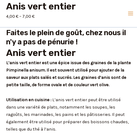
Aller
Anis
Anis vert entier
Ma
au
vert
4,00
€
–
7,00
€
Me
contenu
entier
quantity
Faites le plein de goût, chez nous il
n'y a pas de pénurie !
Anis vert entier
L’anis vert entier est une épice issue des graines de la plante
Pimpinella anisum. Il est souvent utilisé pour ajouter de la
saveur aux plats salés et sucrés. Les graines d’anis sont de
petite taille, de forme ovale et de couleur vert olive.
Utilisation en cuisine :
L’anis vert entier peut être utilisé
dans une variété de plats, notamment les soupes, les
ragoûts, les marinades, les pains et les pâtisseries. Il peut
également être utilisé pour préparer des boissons chaudes,
telles que du thé à l’anis.