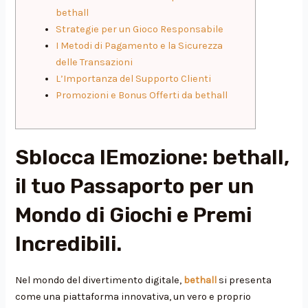
bethall
Strategie per un Gioco Responsabile
I Metodi di Pagamento e la Sicurezza
delle Transazioni
L’Importanza del Supporto Clienti
Promozioni e Bonus Offerti da bethall
Sblocca lEmozione: bethall,
il tuo Passaporto per un
Mondo di Giochi e Premi
Incredibili.
Nel mondo del divertimento digitale,
bethall
si presenta
come una piattaforma innovativa, un vero e proprio