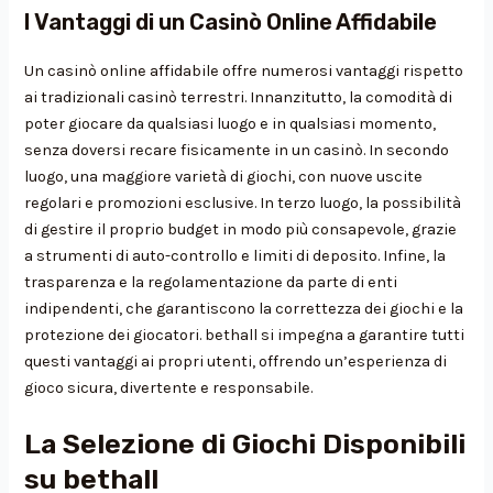
I Vantaggi di un Casinò Online Affidabile
Un casinò online affidabile offre numerosi vantaggi rispetto
ai tradizionali casinò terrestri. Innanzitutto, la comodità di
poter giocare da qualsiasi luogo e in qualsiasi momento,
senza doversi recare fisicamente in un casinò. In secondo
luogo, una maggiore varietà di giochi, con nuove uscite
regolari e promozioni esclusive. In terzo luogo, la possibilità
di gestire il proprio budget in modo più consapevole, grazie
a strumenti di auto-controllo e limiti di deposito. Infine, la
trasparenza e la regolamentazione da parte di enti
indipendenti, che garantiscono la correttezza dei giochi e la
protezione dei giocatori. bethall si impegna a garantire tutti
questi vantaggi ai propri utenti, offrendo un’esperienza di
gioco sicura, divertente e responsabile.
La Selezione di Giochi Disponibili
su bethall