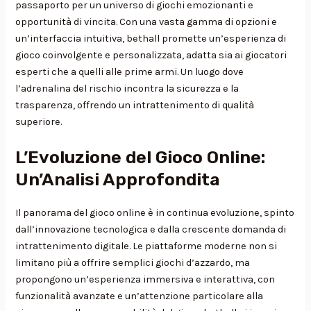
passaporto per un universo di giochi emozionanti e
opportunità di vincita. Con una vasta gamma di opzioni e
un’interfaccia intuitiva, bethall promette un’esperienza di
gioco coinvolgente e personalizzata, adatta sia ai giocatori
esperti che a quelli alle prime armi. Un luogo dove
l’adrenalina del rischio incontra la sicurezza e la
trasparenza, offrendo un intrattenimento di qualità
superiore.
L’Evoluzione del Gioco Online:
Un’Analisi Approfondita
Il panorama del gioco online è in continua evoluzione, spinto
dall’innovazione tecnologica e dalla crescente domanda di
intrattenimento digitale. Le piattaforme moderne non si
limitano più a offrire semplici giochi d’azzardo, ma
propongono un’esperienza immersiva e interattiva, con
funzionalità avanzate e un’attenzione particolare alla