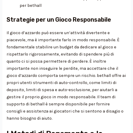
per bethall
Strategie per un Gioco Responsabile
Il gioco d’azzardo può essere un’attività divertente e
piacevole, ma è importante farlo in modo responsabile. È
fondamentale stabilire un budget da dedicare al gioco e
rispettarlo rigorosamente, evitando di spendere più di
quanto ci si possa permettere di perdere. È inoltre
importante non inseguire le perdite, ma accettare che il
gioco d’azzardo comporta sempre un rischio. bethall offre ai
propri utenti strumenti di auto-controllo, come limiti di
deposito, limiti di spesa e auto-esclusione, per aiutarli a
gestire il proprio gioco in modo responsabile. Il team di
supporto di bethall è sempre disponibile per fornire
consigli e assistenza ai giocatori che si sentono a disagio o
hanno bisogno di aiuto.