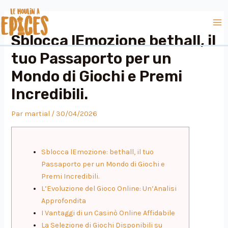
Aller
Navigation
Ma
au
des
Me
contenu
articles
Sblocca lEmozione bethall, il
tuo Passaporto per un
Mondo di Giochi e Premi
Incredibili.
Par
martial
/
30/04/2026
Sblocca lEmozione: bethall, il tuo
Passaporto per un Mondo di Giochi e
Premi Incredibili.
L’Evoluzione del Gioco Online: Un’Analisi
Approfondita
I Vantaggi di un Casinò Online Affidabile
La Selezione di Giochi Disponibili su