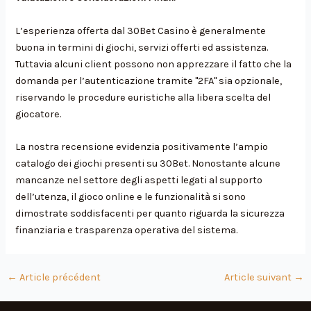
L’esperienza offerta dal 30Bet Casino è generalmente
buona in termini di giochi, servizi offerti ed assistenza.
Tuttavia alcuni client possono non apprezzare il fatto che la
domanda per l’autenticazione tramite "2FA" sia opzionale,
riservando le procedure euristiche alla libera scelta del
giocatore.
La nostra recensione evidenzia positivamente l’ampio
catalogo dei giochi presenti su 30Bet. Nonostante alcune
mancanze nel settore degli aspetti legati al supporto
dell’utenza, il gioco online e le funzionalità si sono
dimostrate soddisfacenti per quanto riguarda la sicurezza
finanziaria e trasparenza operativa del sistema.
←
Article précédent
Article suivant
→