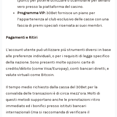
(punti) per poterle utilizzare o scambiarle per denaro
vero presso la piattaforma del casino.
Programma VIP:
30Bet fornisce un piano per
l’appartenenza al club esclusivo delle casse con una
fascia di premi speciali riservata ai suoi membri.
Pagamenti e Ritiri
L’account utente può utilizzare più strumenti diversi in base
alle preferenze individuali, o per i requisiti di legge specifico
della nazione. Sono presenti molte opzioni: carte di
credito/dèbito (come Visa/Europay), conti bancari diretti, e
valute virtuali come Bitcoin.
Il tempo medio richiesto dalla cassa del 30Bet per la
convalida delle transazioni è di circa mezz’ora. Molti di
questi metodi supportano anche le prenotazioni ritiro
immediato ed i bonifici presso istituti bancari
internazionali (ma si raccomanda di verificare il