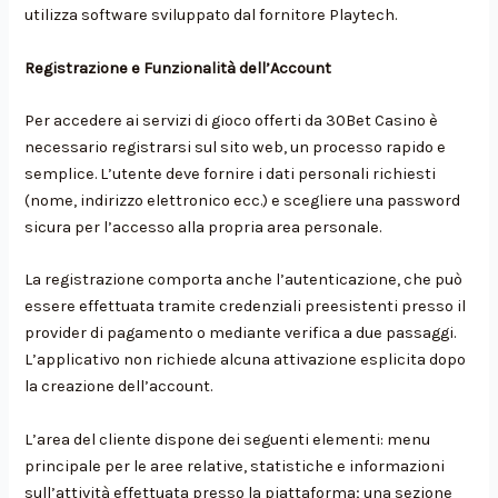
utilizza software sviluppato dal fornitore Playtech.
Registrazione e Funzionalità dell’Account
Per accedere ai servizi di gioco offerti da 30Bet Casino è
necessario registrarsi sul sito web, un processo rapido e
semplice. L’utente deve fornire i dati personali richiesti
(nome, indirizzo elettronico ecc.) e scegliere una password
sicura per l’accesso alla propria area personale.
La registrazione comporta anche l’autenticazione, che può
essere effettuata tramite credenziali preesistenti presso il
provider di pagamento o mediante verifica a due passaggi.
L’applicativo non richiede alcuna attivazione esplicita dopo
la creazione dell’account.
L’area del cliente dispone dei seguenti elementi: menu
principale per le aree relative, statistiche e informazioni
sull’attività effettuata presso la piattaforma; una sezione