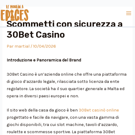
Aller
Navigation
Ma
au
des
Me
contenu
articles
Scommetti con sicurezza a
30Bet Casino
Par
martial
/
10/04/2026
Introduzione e Panoramica del Brand
30Bet Casino è un’azienda online che offre una piattaforma
di gioco d’azzardo legale, rilasciata sotto licenza da ente
regolatore. La società ha il suo quartier generale a Malta ed
opera in diversi paesi europei e non.
Il sito web della casa da gioco è ben
30Bet casinò online
progettato e facile da navigare, con una vasta gamma di
giochi disponibili, tra cui slot machine, tavoli d’azzardo,
roulette e scommesse sportive. La piattaforma 30Bet