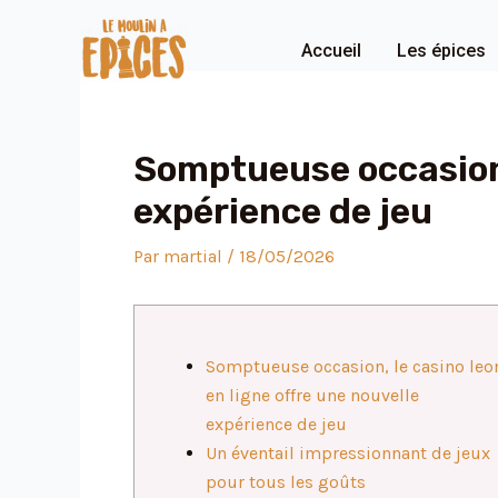
Aller
Navigation
au
des
Accueil
Les épices
contenu
articles
Somptueuse occasion, 
expérience de jeu
Par
martial
/
18/05/2026
Somptueuse occasion, le casino leo
en ligne offre une nouvelle
expérience de jeu
Un éventail impressionnant de jeux
pour tous les goûts