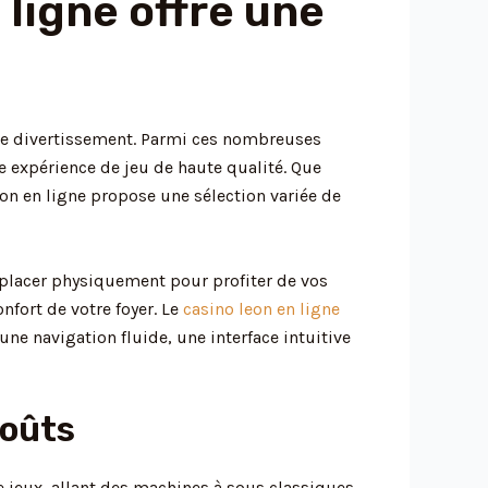
ligne offre une
 de divertissement. Parmi ces nombreuses
 expérience de jeu de haute qualité. Que
on en ligne propose une sélection variée de
déplacer physiquement pour profiter de vos
nfort de votre foyer. Le
casino leon en ligne
ne navigation fluide, une interface intuitive
goûts
e jeux, allant des machines à sous classiques