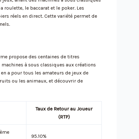
 roulette, le baccarat et le poker. Les
ers réels en direct. Cette variété permet de
nels.
orme propose des centaines de titres
es machines à sous classiques aux créations
y en a pour tous les amateurs de jeux de
fruits ou les animaux, et découvrir de
Taux de Retour au Joueur
(RTP)
hème
95.10%