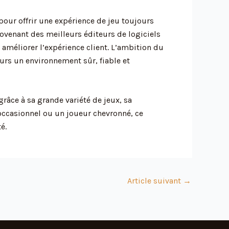
pour offrir une expérience de jeu toujours
ovenant des meilleurs éditeurs de logiciels
à améliorer l’expérience client. L’ambition du
ueurs un environnement sûr, fiable et
âce à sa grande variété de jeux, sa
 occasionnel ou un joueur chevronné, ce
é.
Article suivant
→