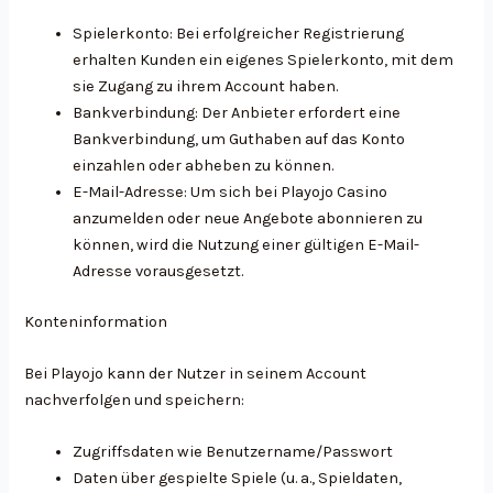
Spielerkonto: Bei erfolgreicher Registrierung
erhalten Kunden ein eigenes Spielerkonto, mit dem
sie Zugang zu ihrem Account haben.
Bankverbindung: Der Anbieter erfordert eine
Bankverbindung, um Guthaben auf das Konto
einzahlen oder abheben zu können.
E-Mail-Adresse: Um sich bei Playojo Casino
anzumelden oder neue Angebote abonnieren zu
können, wird die Nutzung einer gültigen E-Mail-
Adresse vorausgesetzt.
Konteninformation
Bei Playojo kann der Nutzer in seinem Account
nachverfolgen und speichern:
Zugriffsdaten wie Benutzername/Passwort
Daten über gespielte Spiele (u. a., Spieldaten,