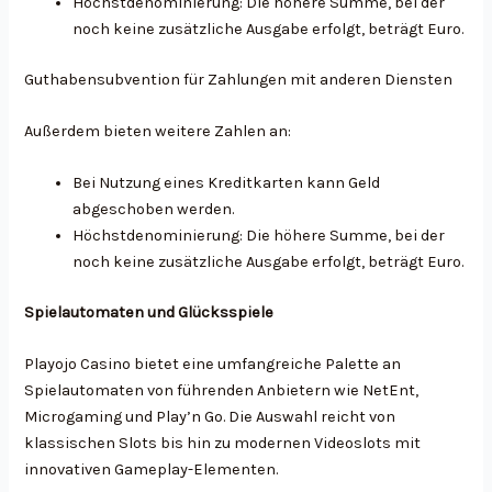
Höchstdenominierung: Die höhere Summe, bei der
noch keine zusätzliche Ausgabe erfolgt, beträgt Euro.
Guthabensubvention für Zahlungen mit anderen Diensten
Außerdem bieten weitere Zahlen an:
Bei Nutzung eines Kreditkarten kann Geld
abgeschoben werden.
Höchstdenominierung: Die höhere Summe, bei der
noch keine zusätzliche Ausgabe erfolgt, beträgt Euro.
Spielautomaten und Glücksspiele
Playojo Casino bietet eine umfangreiche Palette an
Spielautomaten von führenden Anbietern wie NetEnt,
Microgaming und Play’n Go. Die Auswahl reicht von
klassischen Slots bis hin zu modernen Videoslots mit
innovativen Gameplay-Elementen.