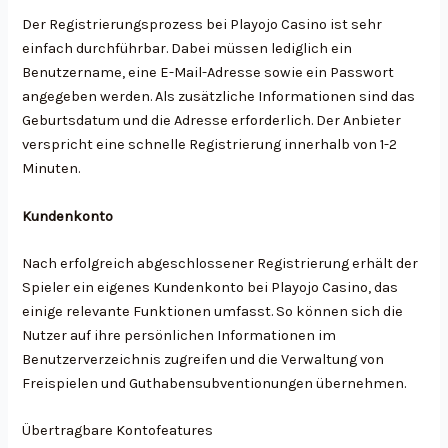
Der Registrierungsprozess bei Playojo Casino ist sehr
einfach durchführbar. Dabei müssen lediglich ein
Benutzername, eine E-Mail-Adresse sowie ein Passwort
angegeben werden. Als zusätzliche Informationen sind das
Geburtsdatum und die Adresse erforderlich. Der Anbieter
verspricht eine schnelle Registrierung innerhalb von 1-2
Minuten.
Kundenkonto
Nach erfolgreich abgeschlossener Registrierung erhält der
Spieler ein eigenes Kundenkonto bei Playojo Casino, das
einige relevante Funktionen umfasst. So können sich die
Nutzer auf ihre persönlichen Informationen im
Benutzerverzeichnis zugreifen und die Verwaltung von
Freispielen und Guthabensubventionungen übernehmen.
Übertragbare Kontofeatures