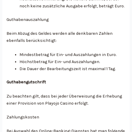
noch keine zusätzliche Ausgabe erfolgt, beträgt Euro.
Guthabenauszahlung
Beim Abzug des Geldes werden alle denkbaren Zahlen
ebenfalls berücksichtigt:
Mindestbetrag für Ein- und Auszahlungen in Euro.
Höchstbetrag für Ein- und Auszahlungen.
Die Dauer der Bearbeitungszeit ist maximal 1 Tag.
Guthabengutschrift
Zu beachten gilt, dass bei jeder Überweisung die Erhebung
einer Provision von Playojo Casino erfolgt.
Zahlungskosten
Bei Auswahl des Online-Banking-Dienstes hat man folgende