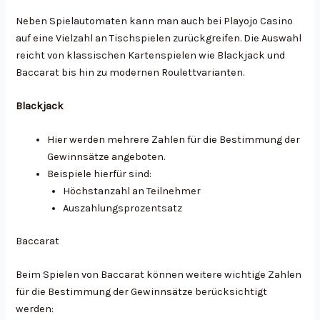
Neben Spielautomaten kann man auch bei Playojo Casino
auf eine Vielzahl an Tischspielen zurückgreifen. Die Auswahl
reicht von klassischen Kartenspielen wie Blackjack und
Baccarat bis hin zu modernen Roulettvarianten.
Blackjack
Hier werden mehrere Zahlen für die Bestimmung der
Gewinnsätze angeboten.
Beispiele hierfür sind:
Höchstanzahl an Teilnehmer
Auszahlungsprozentsatz
Baccarat
Beim Spielen von Baccarat können weitere wichtige Zahlen
für die Bestimmung der Gewinnsätze berücksichtigt
werden: