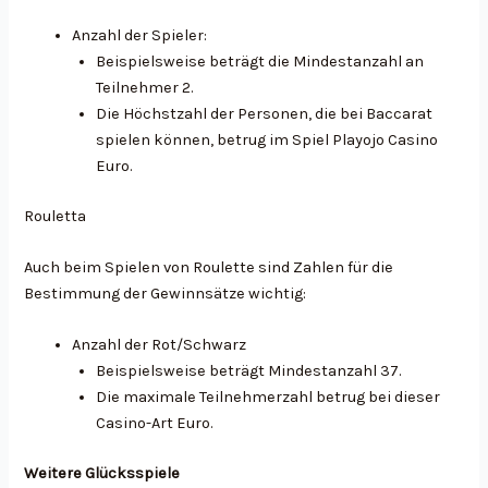
Anzahl der Spieler:
Beispielsweise beträgt die Mindestanzahl an
Teilnehmer 2.
Die Höchstzahl der Personen, die bei Baccarat
spielen können, betrug im Spiel Playojo Casino
Euro.
Rouletta
Auch beim Spielen von Roulette sind Zahlen für die
Bestimmung der Gewinnsätze wichtig:
Anzahl der Rot/Schwarz
Beispielsweise beträgt Mindestanzahl 37.
Die maximale Teilnehmerzahl betrug bei dieser
Casino-Art Euro.
Weitere Glücksspiele