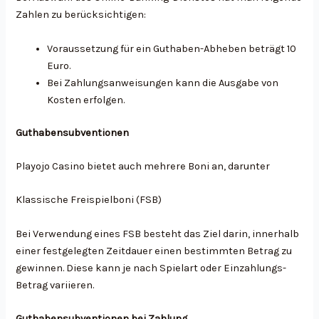
Zahlen zu berücksichtigen:
Voraussetzung für ein Guthaben-Abheben beträgt 10
Euro.
Bei Zahlungsanweisungen kann die Ausgabe von
Kosten erfolgen.
Guthabensubventionen
Playojo Casino bietet auch mehrere Boni an, darunter
Klassische Freispielboni (FSB)
Bei Verwendung eines FSB besteht das Ziel darin, innerhalb
einer festgelegten Zeitdauer einen bestimmten Betrag zu
gewinnen. Diese kann je nach Spielart oder Einzahlungs-
Betrag variieren.
Guthabensubventionen bei Zahlung