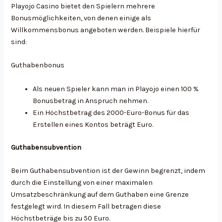
Playojo Casino bietet den Spielern mehrere
Bonusmöglichkeiten, von denen einige als
Willkommensbonus angeboten werden. Beispiele hierfür
sind:
Guthabenbonus
Als neuen Spieler kann man in Playojo einen 100 %
Bonusbetrag in Anspruch nehmen.
Ein Höchstbetrag des 2000-Euro-Bonus für das
Erstellen eines Kontos beträgt Euro.
Guthabensubvention
Beim Guthabensubvention ist der Gewinn begrenzt, indem
durch die Einstellung von einer maximalen
Umsatzbeschränkung auf dem Guthaben eine Grenze
festgelegt wird. In diesem Fall betragen diese
Höchstbeträge bis zu 50 Euro.