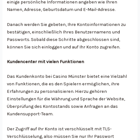
einige persönliche Informationen angeben wie Ihren
Namen, Adresse, Geburtsdatum und E-Mail-Adresse.
Danach werden Sie gebeten, Ihre Kontoinformationen zu
bestätigen, einschließlich Ihres Benutzernamens und
Passworts. Sobald diese Schritte abgeschlossen sind,
können Sie sich einloggen und auf Ihr Konto zugreifen.
Kundencenter mit vielen Funktionen
Das Kundenkonto bei Casino Münster bietet eine Vielzahl
von Funktionen, die es den Spielern ermöglichen, ihre
Erfahrungen zu personalisieren. Hierzu gehören
Einstellungen für die Währung und Sprache der Website,
Überprüfung des Kontostands sowie Anfragen an das
Kundensupport-Team.
Der Zugriff auf Ihr Konto ist verschlüsselt mit TLS-
Verschlüsselung, also müssen Sie nur Ihr Passwort