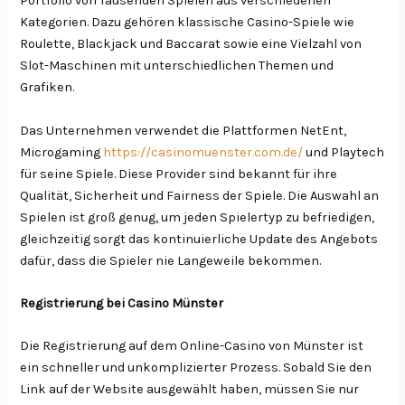
Portfolio von Tausenden Spielen aus verschiedenen
Kategorien. Dazu gehören klassische Casino-Spiele wie
Roulette, Blackjack und Baccarat sowie eine Vielzahl von
Slot-Maschinen mit unterschiedlichen Themen und
Grafiken.
Das Unternehmen verwendet die Plattformen NetEnt,
Microgaming
https://casinomuenster.com.de/
und Playtech
für seine Spiele. Diese Provider sind bekannt für ihre
Qualität, Sicherheit und Fairness der Spiele. Die Auswahl an
Spielen ist groß genug, um jeden Spielertyp zu befriedigen,
gleichzeitig sorgt das kontinuierliche Update des Angebots
dafür, dass die Spieler nie Langeweile bekommen.
Registrierung bei Casino Münster
Die Registrierung auf dem Online-Casino von Münster ist
ein schneller und unkomplizierter Prozess. Sobald Sie den
Link auf der Website ausgewählt haben, müssen Sie nur