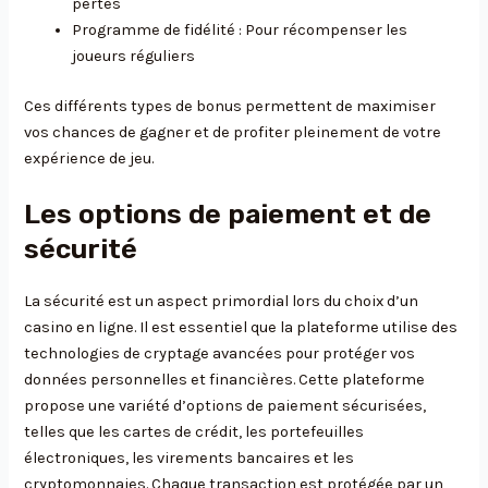
pertes
Programme de fidélité : Pour récompenser les
joueurs réguliers
Ces différents types de bonus permettent de maximiser
vos chances de gagner et de profiter pleinement de votre
expérience de jeu.
Les options de paiement et de
sécurité
La sécurité est un aspect primordial lors du choix d’un
casino en ligne. Il est essentiel que la plateforme utilise des
technologies de cryptage avancées pour protéger vos
données personnelles et financières. Cette plateforme
propose une variété d’options de paiement sécurisées,
telles que les cartes de crédit, les portefeuilles
électroniques, les virements bancaires et les
cryptomonnaies. Chaque transaction est protégée par un