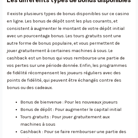
Il existe plusieurs types de bonus disponibles sur ce casino
en ligne. Les bonus de dépôt sont les plus courants, et
consistent à augmenter le montant de votre dépôt initial
avec un pourcentage bonus. Les tours gratuits sont une
autre forme de bonus populaire, et vous permettent de
jouer gratuitement à certaines machines à sous. Le
cashback est un bonus qui vous rembourse une partie de
vos pertes sur une période donnée. Enfin, les programmes
de fidélité récompensent les joueurs réguliers avec des
points de fidélité, qui peuvent être échangés contre des
bonus ou des cadeaux.
Bonus de bienvenue : Pour les nouveaux joueurs
Bonus de dépôt : Pour augmenter le capital initial
Tours gratuits : Pour jouer gratuitement aux
machines à sous
Cashback : Pour se faire rembourser une partie des