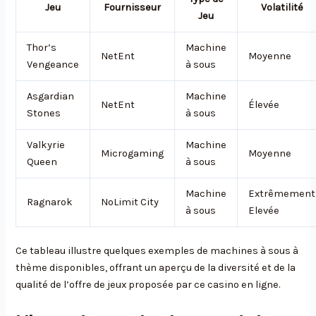
Jeu
Fournisseur
Volatilité
Jeu
Thor’s
Machine
NetEnt
Moyenne
Vengeance
à sous
Asgardian
Machine
NetEnt
Élevée
Stones
à sous
Valkyrie
Machine
Microgaming
Moyenne
Queen
à sous
Machine
Extrêmement
Ragnarok
NoLimit City
à sous
Elevée
Ce tableau illustre quelques exemples de machines à sous à
thème disponibles, offrant un aperçu de la diversité et de la
qualité de l’offre de jeux proposée par ce casino en ligne.