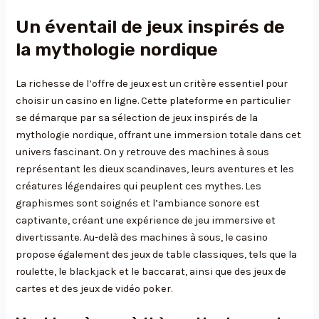
Un éventail de jeux inspirés de
la mythologie nordique
La richesse de l’offre de jeux est un critère essentiel pour
choisir un casino en ligne. Cette plateforme en particulier
se démarque par sa sélection de jeux inspirés de la
mythologie nordique, offrant une immersion totale dans cet
univers fascinant. On y retrouve des machines à sous
représentant les dieux scandinaves, leurs aventures et les
créatures légendaires qui peuplent ces mythes. Les
graphismes sont soignés et l’ambiance sonore est
captivante, créant une expérience de jeu immersive et
divertissante. Au-delà des machines à sous, le casino
propose également des jeux de table classiques, tels que la
roulette, le blackjack et le baccarat, ainsi que des jeux de
cartes et des jeux de vidéo poker.