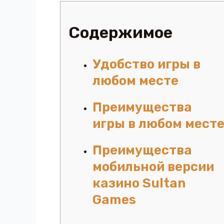
Содержимое
Удобство игры в
любом месте
Преимущества
игры в любом мест
Преимущества
мобильной версии
казино Sultan
Games