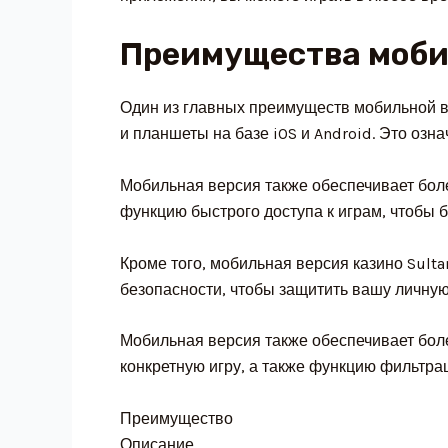
Преимущества моби
Один из главных преимуществ мобильной в
и планшеты на базе iOS и Android. Это озна
Мобильная версия также обеспечивает боле
функцию быстрого доступа к играм, чтобы 
Кроме того, мобильная версия казино Sult
безопасности, чтобы защитить вашу личн
Мобильная версия также обеспечивает боле
конкретную игру, а также функцию фильтрац
Преимущество
Описание