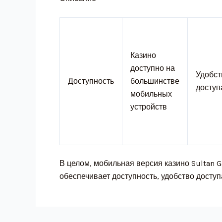
Казино
доступно на
Удобст
Доступность
большинстве
доступ
мобильных
устройств
В целом, мобильная версия казино Sultan G
обеспечивает доступность, удобство доступ