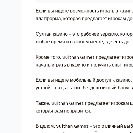
Если вы ищете возможность играть в казино
платформа, которая предлагает игрокам до
Султан казино – это рабочее зеркало, котор
любое время и в любом месте, где есть дост
Кроме того, Sulthan Games предлагает игро
начать играть в казино и получить опыт игр
Если вы ищете мобильный доступ к казино,
устройствах, а также бездепозитный бонус 
Также, Sulthan Games предлагает игрокам ш
которая вам понравится.
В целом, Sulthan Games – это отличный выб