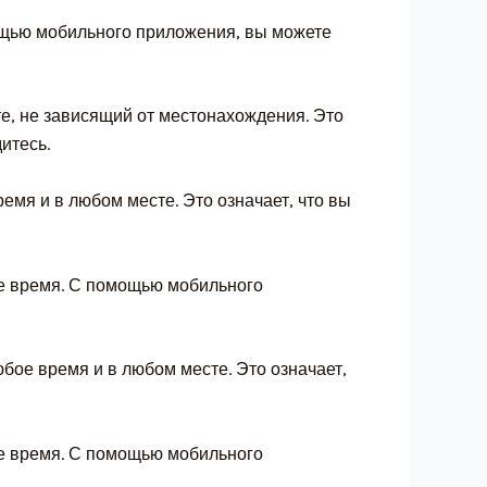
мощью мобильного приложения, вы можете
е, не зависящий от местонахождения. Это
итесь.
емя и в любом месте. Это означает, что вы
бое время. С помощью мобильного
бое время и в любом месте. Это означает,
бое время. С помощью мобильного