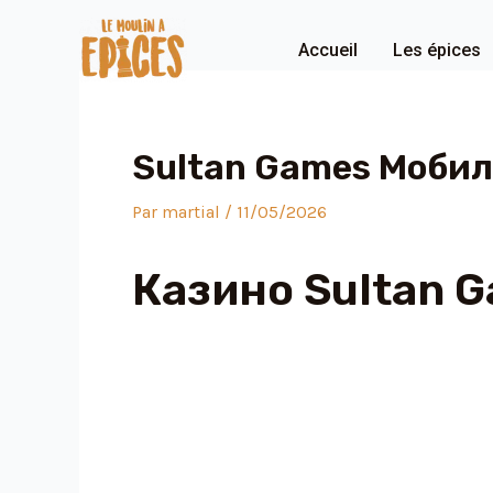
Aller
Navigation
au
des
Accueil
Les épices
contenu
articles
Sultan Games Мобил
Par
martial
/
11/05/2026
Казино Sultan 