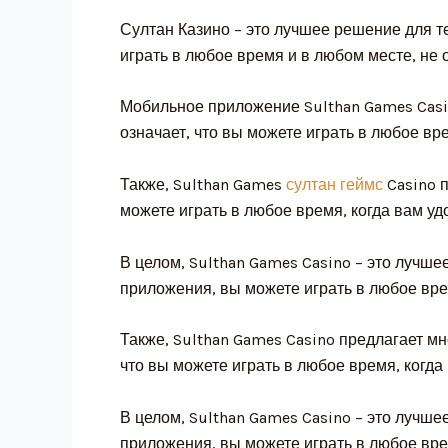
Султан Казино – это лучшее решение для т
играть в любое время и в любом месте, не 
Мобильное приложение Sulthan Games Casin
означает, что вы можете играть в любое вре
Также, Sulthan Games
султан геймс
Casino п
можете играть в любое время, когда вам удо
В целом, Sulthan Games Casino – это лучше
приложения, вы можете играть в любое вре
Также, Sulthan Games Casino предлагает мн
что вы можете играть в любое время, когда 
В целом, Sulthan Games Casino – это лучше
приложения, вы можете играть в любое вре