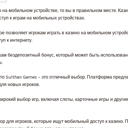
 на мобильном устройстве, то вы в правильном месте. Кази
ступ к играм на мобильных устройствах.
ое позволяет игрокам играть в казино на мобильном устройс
уп к интернету.
кам бездепозитный бонус, который может быть использован 
ы.
 то Sulthan Games – это отличный выбор. Платформа предла
для новых игроков.
ирокий выбор игр, включая слоты, карточные игры и другие.
ор для игроков, которые ищут мобильный доступ к казино. 