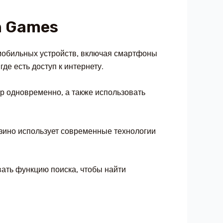
n Games
 мобильных устройств, включая смартфоны
де есть доступ к интернету.
гр одновременно, а также использовать
азино использует современные технологии
ать функцию поиска, чтобы найти