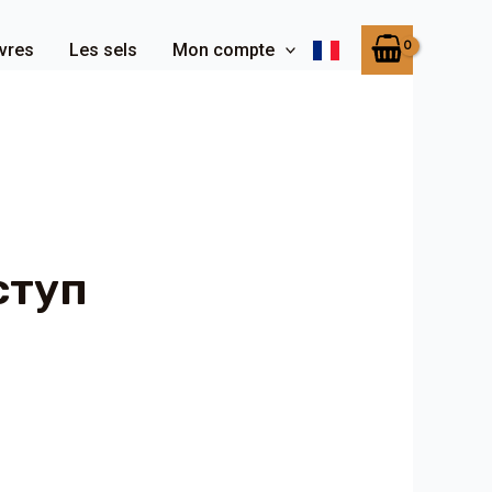
vres
Les sels
Mon compte
ступ