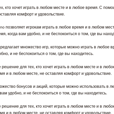
ех, кто хочет играть в любом месте и в любое время. С по
оставляя комфорт и удовольствие.
o позволяет игрокам играть в любое время и в любом мест
мя, когда вам удобно, и не беспокоиться о том, где вы наход
редлагает множество игр, которые можно играть в любое вр
бно, и не беспокоиться о том, где вы находитесь.
е решение для тех, кто хочет играть в любом месте и в лю
мя и в любом месте, не оставляя комфорт и удовольствие.
ожество бонусов и акций, которые можно использовать в лю
вам удобно, и не беспокоиться о том, где вы находитесь.
е решение для тех, кто хочет играть в любом месте и в лю
мя и в любом месте, не оставляя комфорт и удовольствие.