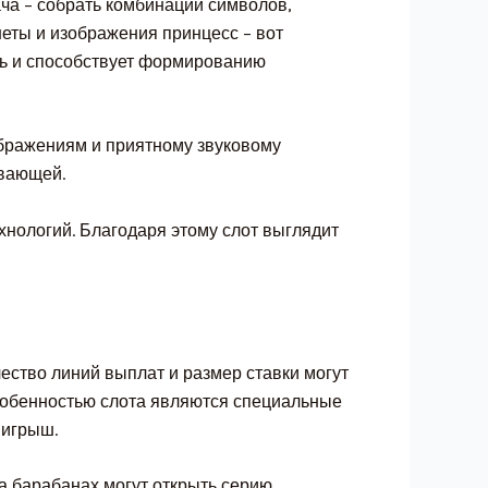
ача – собрать комбинации символов,
еты и изображения принцесс – вот
ть и способствует формированию
ображениям и приятному звуковому
ывающей.
нологий. Благодаря этому слот выглядит
ство линий выплат и размер ставки могут
особенностью слота являются специальные
ыигрыш.
 барабанах могут открыть серию