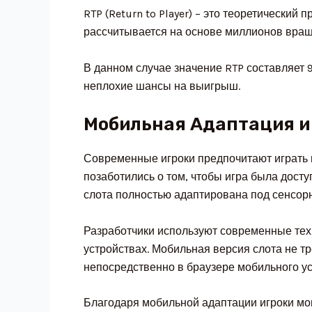
RTP (Return to Player) – это теоретический
рассчитывается на основе миллионов вращ
В данном случае значение RTP составляет 9
неплохие шансы на выигрыш.
Мобильная Адаптация и
Современные игроки предпочитают играть в
позаботились о том, чтобы игра была дост
слота полностью адаптирована под сенсор
Разработчики используют современные техн
устройствах. Мобильная версия слота не т
непосредственно в браузере мобильного ус
Благодаря мобильной адаптации игроки мог