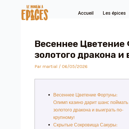
Aller
Navigation
au
des
Accueil
Les épices
contenu
articles
Весеннее Цветение
золотого дракона и
Par
martial
/
06/05/2026
Весеннее Цветение Фортуны:
Олимп казино дарит шанс поймать
золотого дракона и выиграть по-
крупному!
Скрытые Сокровища Сакуры: