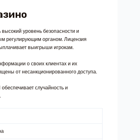
азино
ь высокий уровень безопасности и
ным регулирующим органом. Лицензия
 выплачивает выигрыши игрокам.
нформации о своих клиентах и их
ищены от несанкционированного доступа.
 обеспечивает случайность и
.
ра