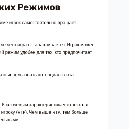
ских Режимов
жиме игрок самостоятельно вращает
е чего игра останавливается. Игрок может
й режим удобен для тех, кто предпочитает
ьно использовать потенциал слота.
. К ключевым характеристикам относятся
 игроку (RTP). Чем выше RTP, тем больше
тельными.