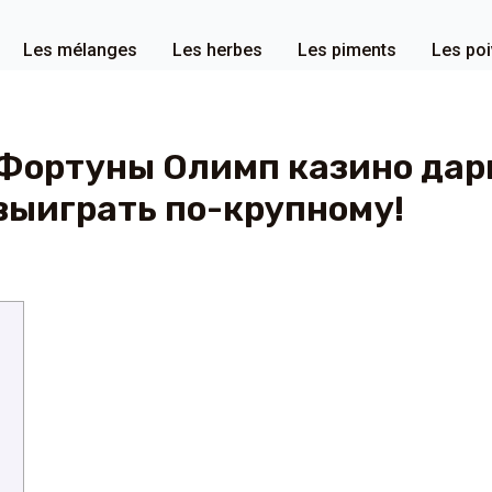
Les mélanges
Les herbes
Les piments
Les poi
 Фортуны Олимп казино дар
 выиграть по-крупному!