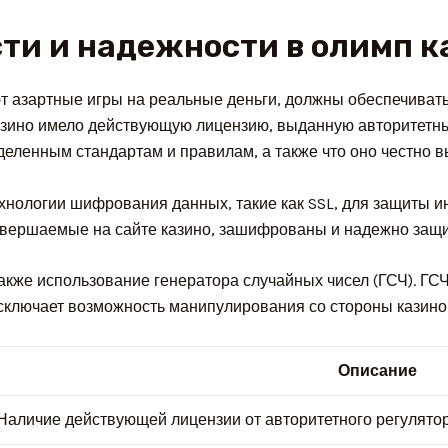
ти и надежности в олимп к
ют азартные игры на реальные деньги, должны обеспечиват
казино имело действующую лицензию, выданную авторитет
ределенным стандартам и правилам, а также что оно честно
нологии шифрования данных, такие как SSL, для защиты и
овершаемые на сайте казино, зашифрованы и надежно защ
кже использование генератора случайных чисел (ГСЧ). ГСЧ
исключает возможность манипулирования со стороны казино
Описание
Наличие действующей лицензии от авторитетного регулято