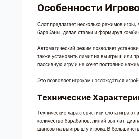
Особенности Игров
Слот предлагает несколько режимов игры, 
барабаны, делая ставки и формируя комби
Автоматический режим позволяет установит
также установить лимит на выигрыш или пр
пассивную игру и не хочет постоянно нажи
Это позволяет игрокам наслаждаться игрой
Технические Характери
Технические характеристики слота играют 
количество барабанов, линий выплат, диап
шансов на выигрыш у игрока. В большинств