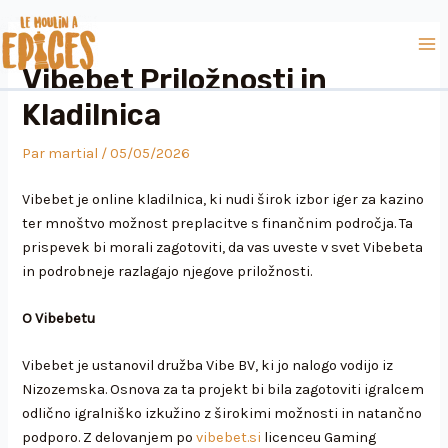
Aller
Navigation
Ma
au
des
Me
contenu
articles
Vibebet Priložnosti in
Kladilnica
Par
martial
/
05/05/2026
Vibebet je online kladilnica, ki nudi širok izbor iger za kazino
ter mnoštvo možnost preplacitve s finančnim področja. Ta
prispevek bi morali zagotoviti, da vas uveste v svet Vibebeta
in podrobneje razlagajo njegove priložnosti.
O Vibebetu
Vibebet je ustanovil družba Vibe BV, ki jo nalogo vodijo iz
Nizozemska. Osnova za ta projekt bi bila zagotoviti igralcem
odlično igralniško izkužino z širokimi možnosti in natančno
podporo. Z delovanjem po
vibebet.si
licenceu Gaming