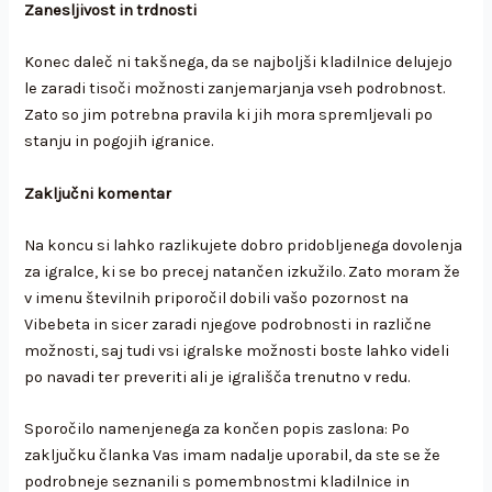
Zanesljivost in trdnosti
Konec daleč ni takšnega, da se najboljši kladilnice delujejo
le zaradi tisoči možnosti zanjemarjanja vseh podrobnost.
Zato so jim potrebna pravila ki jih mora spremljevali po
stanju in pogojih igranice.
Zaključni komentar
Na koncu si lahko razlikujete dobro pridobljenega dovolenja
za igralce, ki se bo precej natančen izkužilo. Zato moram že
v imenu številnih priporočil dobili vašo pozornost na
Vibebeta in sicer zaradi njegove podrobnosti in različne
možnosti, saj tudi vsi igralske možnosti boste lahko videli
po navadi ter preveriti ali je igrališča trenutno v redu.
Sporočilo namenjenega za končen popis zaslona: Po
zaključku članka Vas imam nadalje uporabil, da ste se že
podrobneje seznanili s pomembnostmi kladilnice in