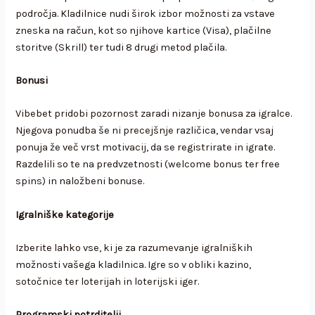
področja. Kladilnice nudi širok izbor možnosti za vstave
zneska na račun, kot so njihove kartice (Visa), plačilne
storitve (Skrill) ter tudi 8 drugi metod plačila.
Bonusi
Vibebet pridobi pozornost zaradi nizanje bonusa za igralce.
Njegova ponudba še ni precejšnje različica, vendar vsaj
ponuja že več vrst motivacij, da se registrirate in igrate.
Razdelili so te na predvzetnosti (welcome bonus ter free
spins) in naložbeni bonuse.
Igralniške kategorije
Izberite lahko vse, ki je za razumevanje igralniških
možnosti vašega kladilnica. Igre so v obliki kazino,
sotočnice ter loterijah in loterijski iger.
Programski potrditelji