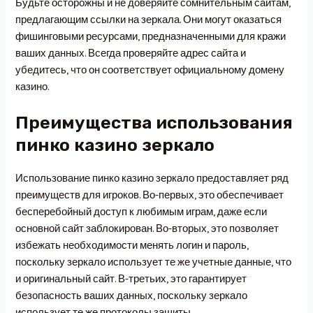
Будьте осторожны и не доверяйте сомнительным сайтам,
предлагающим ссылки на зеркала. Они могут оказаться
фишинговыми ресурсами, предназначенными для кражи
ваших данных. Всегда проверяйте адрес сайта и
убедитесь, что он соответствует официальному домену
казино.
Преимущества использования
пинко казино зеркало
Использование пинко казино зеркало предоставляет ряд
преимуществ для игроков. Во-первых, это обеспечивает
бесперебойный доступ к любимым играм, даже если
основной сайт заблокирован. Во-вторых, это позволяет
избежать необходимости менять логин и пароль,
поскольку зеркало использует те же учетные данные, что
и оригинальный сайт. В-третьих, это гарантирует
безопасность ваших данных, поскольку зеркало
использует те же протоколы защиты.