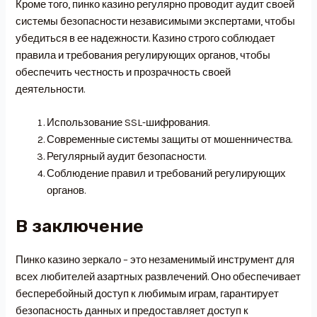
Кроме того, пинко казино регулярно проводит аудит своей
системы безопасности независимыми экспертами, чтобы
убедиться в ее надежности. Казино строго соблюдает
правила и требования регулирующих органов, чтобы
обеспечить честность и прозрачность своей
деятельности.
Использование SSL-шифрования.
Современные системы защиты от мошенничества.
Регулярный аудит безопасности.
Соблюдение правил и требований регулирующих
органов.
В заключение
Пинко казино зеркало – это незаменимый инструмент для
всех любителей азартных развлечений. Оно обеспечивает
бесперебойный доступ к любимым играм, гарантирует
безопасность данных и предоставляет доступ к