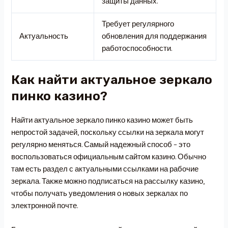
защиты данных.
Требует регулярного
Актуальность
обновления для поддержания
работоспособности.
Как найти актуальное зеркало
пинко казино?
Найти актуальное зеркало пинко казино может быть
непростой задачей, поскольку ссылки на зеркала могут
регулярно меняться. Самый надежный способ – это
воспользоваться официальным сайтом казино. Обычно
там есть раздел с актуальными ссылками на рабочие
зеркала. Также можно подписаться на рассылку казино,
чтобы получать уведомления о новых зеркалах по
электронной почте.