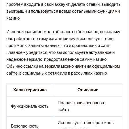
проблем входить в свой аккаунт, делать ставки, выводить
выигрыши и пользоваться всеми остальными функциями
казино.
Использование зеркала абсолютно безопасно, поскольку
оно работает по тому же алгоритму и использует те же
протоколы защиты данных, что и оригинальный сайт.
Главное – убедиться, что вы используете актуальное и
надежное зеркало, предоставленное самим казино.
Обычно ссылки на зеркала можно найти на официальном
сайте, в социальных сетях или в рассылках казино.
Характеристика
Описание
Полная копия основного
Функциональность
сайта.
Использует те же протоколы
Безопасность