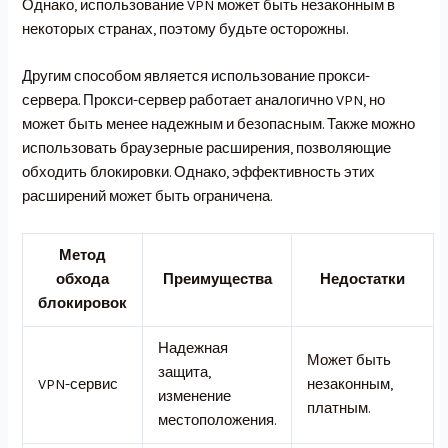
Однако, использование VPN может быть незаконным в
некоторых странах, поэтому будьте осторожны.
Другим способом является использование прокси-
сервера. Прокси-сервер работает аналогично VPN, но
может быть менее надежным и безопасным. Также можно
использовать браузерные расширения, позволяющие
обходить блокировки. Однако, эффективность этих
расширений может быть ограничена.
Метод
обхода
Преимущества
Недостатки
блокировок
Надежная
Может быть
защита,
VPN-сервис
незаконным,
изменение
платным.
местоположения.