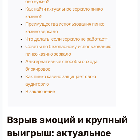
оно нужно?
Как найти актуальное зеркало пинко
казино?
Преимущества использования пинко
казино зеркало
Что делать, если зеркало не работает?
Советы по безопасному использованию
пинко казино зеркало
Альтернативные способы обхода
блокировок
Как пинко казино защищает свою
аудиторию
В заключение
Взрыв эмоций и крупный
выигрыш: актуальное