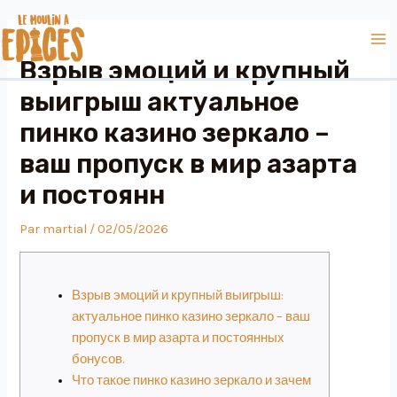
Aller
Navigation
Ma
au
des
Me
contenu
articles
Взрыв эмоций и крупный
выигрыш актуальное
пинко казино зеркало –
ваш пропуск в мир азарта
и постоянн
Par
martial
/
02/05/2026
Взрыв эмоций и крупный выигрыш:
актуальное пинко казино зеркало – ваш
пропуск в мир азарта и постоянных
бонусов.
Что такое пинко казино зеркало и зачем