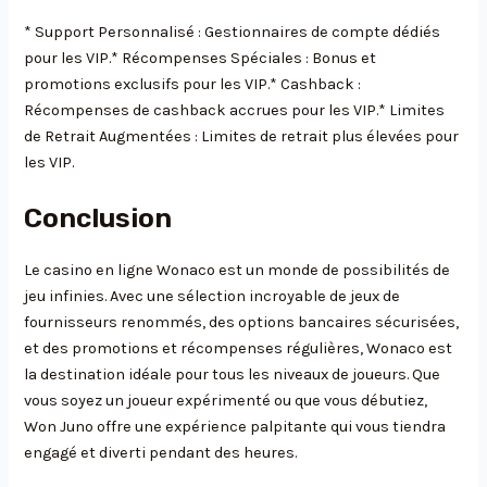
* Support Personnalisé : Gestionnaires de compte dédiés
pour les VIP.* Récompenses Spéciales : Bonus et
promotions exclusifs pour les VIP.* Cashback :
Récompenses de cashback accrues pour les VIP.* Limites
de Retrait Augmentées : Limites de retrait plus élevées pour
les VIP.
Conclusion
Le casino en ligne Wonaco est un monde de possibilités de
jeu infinies. Avec une sélection incroyable de jeux de
fournisseurs renommés, des options bancaires sécurisées,
et des promotions et récompenses régulières, Wonaco est
la destination idéale pour tous les niveaux de joueurs. Que
vous soyez un joueur expérimenté ou que vous débutiez,
Won Juno offre une expérience palpitante qui vous tiendra
engagé et diverti pendant des heures.