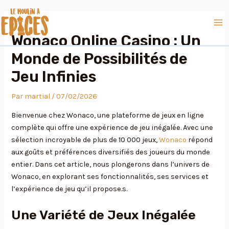
Aller
Navigation
Ma
au
des
Me
contenu
articles
Wonaco Online Casino : Un
Monde de Possibilités de
Jeu Infinies
Par
martial
/
07/02/2026
Bienvenue chez Wonaco, une plateforme de jeux en ligne
complète qui offre une expérience de jeu inégalée. Avec une
sélection incroyable de plus de 10 000 jeux,
Wonaco
répond
aux goûts et préférences diversifiés des joueurs du monde
entier. Dans cet article, nous plongerons dans l’univers de
Wonaco, en explorant ses fonctionnalités, ses services et
l’expérience de jeu qu’il propose.s.
Une Variété de Jeux Inégalée