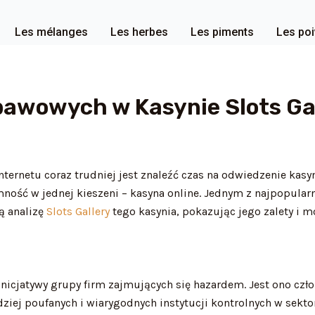
Les mélanges
Les herbes
Les piments
Les poi
awowych w Kasynie Slots Ga
nternetu coraz trudniej jest znaleźć czas na odwiedzenie kas
ość w jednej kieszeni – kasyna online. Jednym z najpopularni
ą analizę
Slots Gallery
tego kasynia, pokazując jego zalety i m
 inicjatywy grupy firm zajmujących się hazardem. Jest ono cz
dziej poufanych i wiarygodnych instytucji kontrolnych w sekto