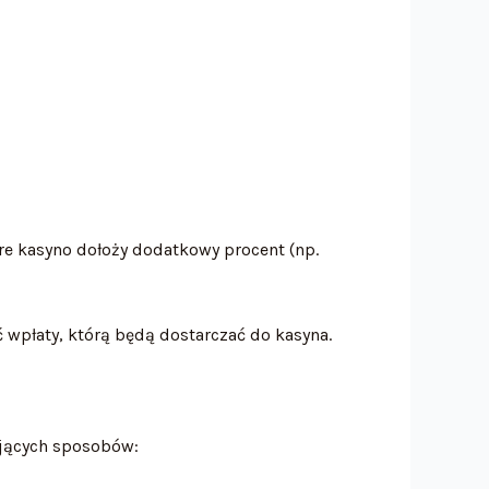
óre kasyno dołoży dodatkowy procent (np.
 wpłaty, którą będą dostarczać do kasyna.
ujących sposobów: