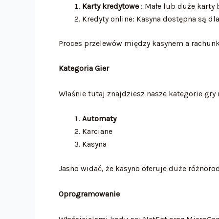
Karty kredytowe
: Małe lub duże karty
Kredyty online: Kasyna dostępna są dla
Proces przelewów między kasynem a rachunki
Kategoria Gier
Właśnie tutaj znajdziesz nasze kategorie gry 
Automaty
Karciane
Kasyna
Jasno widać, że kasyno oferuje duże różnoro
Oprogramowanie