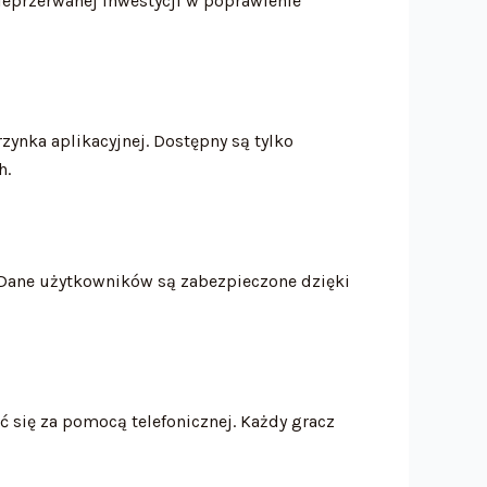
nieprzerwanej inwestycji w poprawienie
ynka aplikacyjnej. Dostępny są tylko
h.
 Dane użytkowników są zabezpieczone dzięki
 się za pomocą telefonicznej. Każdy gracz