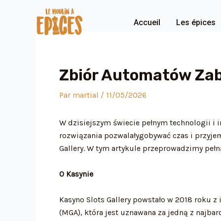
Aller
Navigation
au
des
Accueil
Les épices
contenu
articles
Zbiór Automatów Zab
Par
martial
/
11/05/2026
W dzisiejszym świecie pełnym technologii i i
rozwiązania pozwalałygobywać czas i przyjemn
Gallery. W tym artykule przeprowadzimy pełn
O Kasynie
Kasyno Slots Gallery powstało w 2018 roku z
(MGA), która jest uznawana za jedną z najbar