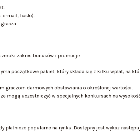
t.
 e-mail, hasło).
gracza.
szeroki zakres bonusów i promocji:
zyma początkowe pakiet, który składa się z kilku wpłat, na kt
im graczom darmowych obstawiania o określonej wartości.
acze mogą uczestniczyć w specjalnych konkursach na wysokość
dy płatnicze popularne na rynku. Dostępny jest wykaz następ