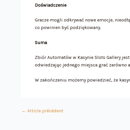
Doświadczenie
Gracze mogli odkrywać nowe emocje, nieodłąc
co powinien być podziękowany.
Suma
Zbiór Automatów w Kasynie Slots Gallery jest
odwiedzając jednego miejsca grać zarówno a
W zakończeniu możemy powiedzieć, że kasyno
←
Article précédent