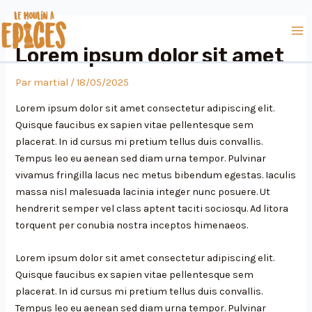
Aller
Navigation
Ma
au
des
Me
contenu
articles
Lorem ipsum dolor sit amet
Par
martial
/
18/05/2025
Lorem ipsum dolor sit amet consectetur adipiscing elit.
Quisque faucibus ex sapien vitae pellentesque sem
placerat. In id cursus mi pretium tellus duis convallis.
Tempus leo eu aenean sed diam urna tempor. Pulvinar
vivamus fringilla lacus nec metus bibendum egestas. Iaculis
massa nisl malesuada lacinia integer nunc posuere. Ut
hendrerit semper vel class aptent taciti sociosqu. Ad litora
torquent per conubia nostra inceptos himenaeos.
Lorem ipsum dolor sit amet consectetur adipiscing elit.
Quisque faucibus ex sapien vitae pellentesque sem
placerat. In id cursus mi pretium tellus duis convallis.
Tempus leo eu aenean sed diam urna tempor. Pulvinar