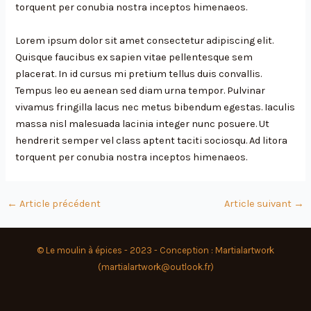
torquent per conubia nostra inceptos himenaeos.
Lorem ipsum dolor sit amet consectetur adipiscing elit.
Quisque faucibus ex sapien vitae pellentesque sem
placerat. In id cursus mi pretium tellus duis convallis.
Tempus leo eu aenean sed diam urna tempor. Pulvinar
vivamus fringilla lacus nec metus bibendum egestas. Iaculis
massa nisl malesuada lacinia integer nunc posuere. Ut
hendrerit semper vel class aptent taciti sociosqu. Ad litora
torquent per conubia nostra inceptos himenaeos.
←
Article précédent
Article suivant
→
© Le moulin à épices - 2023 - Conception : Martialartwork
(martialartwork@outlook.fr)